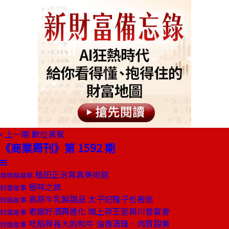
上一期
數位黑幫
《商業周刊》第 1592 期
植田正治寫真美術館
發現酷建築
極味之旅
封面故事
高原牛乳製甜品 太子妃雅子也著迷
封面故事
老廠好酒再進化 端上荷王室與川普宴會
封面故事
吃稻稈長大的和牛 油香清雅、肉質甜美
封面故事