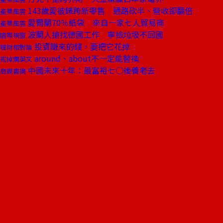
143歲愛彼錶跨新零售 通路砍半、營收卻翻倍
產業風雲
愛爾蘭70％紙袋 來自一家七人貿易商
產業風雲
波蘭人搶找德國工作 寧撿垃圾不回國
國際視窗
投資賺來的錢，要把它花掉
理財相對論
around、about不一定能替換
戒掉爛英文
中國未來十年：最富裕七○後養老去
商周書摘