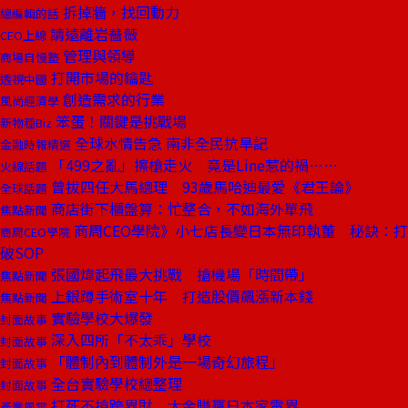
拆掉牆，找回動力
總編輯的話
請遠離岩薔薇
CEO上線
管理與領導
商場自慢塾
打開市場的鑰匙
透視中國
創造需求的行業
風尚經濟學
笨蛋！關鍵是挑戰場
新物種Biz
全球水情告急 南非全民抗旱記
金融時報精選
「499之亂」擦槍走火 竟是Line惹的禍……
火線話題
曾拔四任大馬總理 93歲馬哈迪最愛《君王論》
全球話題
商店街下櫃盤算：忙整合，不如海外單飛
焦點新聞
商周CEO學院》小七店長變日本無印執董 秘訣：打
商周CEO學院
破SOP
張國煒起飛最大挑戰 搶機場「時間帶」
焦點新聞
上銀蹲手術室十年 打造股價飆漲新本錢
焦點新聞
實驗學校大爆發
封面故事
深入四所「不太乖」學校
封面故事
「體制內到體制外是一場奇幻旅程」
封面故事
全台實驗學校總整理
封面故事
打死不搶跨界財 大金賺贏日本家電界
產業風雲