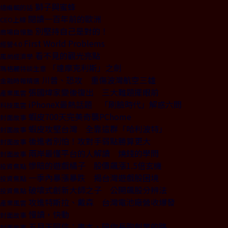
獅子與蜜蜂
總編輯的話
閱讀一百年前的歐洲
CEO上線
別堅持自己是對的！
商場自慢塾
First World Problems
經營4.0
看不見的觀光亮點
風尚經濟學
「達摩克利斯」之劍
瑪格麗特談生意
川普、恐攻 重傷波灣航空三雄
金融時報精選
張國煒家變後復出 三大難題擺眼前
產業風雲
iPhoneX最熱話題 「刷臉時代」解惑六問
科技風雲
蝦皮700天完美奇襲PChome
封面故事
蝦皮攻堅台灣 全靠這群「哈利波特」
封面故事
後進者別怕！攻對手弱點勝算更大
封面故事
兩岸最懂平台的人解讀 燒錢的學問
封面故事
慘賠的遊戲橘子 股價飆漲1.5倍玄機
投資焦點
一季內暴漲暴跌 揭台灣遊戲股困境
投資焦點
破壞式創新大師之子 公開飆股分辨法
投資焦點
攻進特斯拉、戴森 台灣電池廠營收爆發
產業風雲
慢讀，快動
封面故事
五月天阿信：書本，陪你長跑創業的路
封面故事