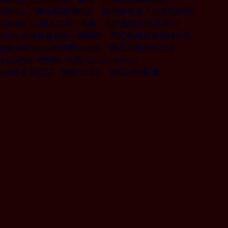
工業電腦龍頭舵手 兩本書催生「共治總經理」
封面故事
1.3萬人共讀一本書 友達生產效率飆20％
封面故事
讀書會當私人顧問團 男鞋創業家轉念做女鞋
封面故事
lawtech接棒fintech 搶走三萬律師工作
國際視窗
泰勒絲：叫我 Queen of Pop
全球熱門字
普立茲、奧斯卡得主 教你說好故事
商周書摘