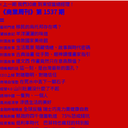
上一期
我們30歲 到東協當總經理！
《商業周刊》第 1537 期
移民的烏托邦存在嗎？
藝術門道
羊洋灑灑的味道
饕姊食記
倫敦國家美術館
封面故事
生活風景 暗藏情緒、故事與時代密碼
封面故事
古典油畫 從手勢、眼神讀懂畫家指引
封面故事
達文西 作畫竟然只在意高顏值？
封面故事
這一刻，是台灣最新的面孔？
總編輯的話
對賭聰明，對賭信任
CEO上線
在死水中丟下一顆石子
商場自慢塾
山川壯麗沒什麼了不起
經營4.0
一隻狗、一個人
透視中國
滲透生活的美好
風尚經濟學
全球反糖 瑞士巧克力賣健康自救
金融時報精選
蔡政府四千億蓋軌道 75％恐成錢坑
焦點新聞
低利率時代 巴菲特也瘋狂的特別股
投資焦點