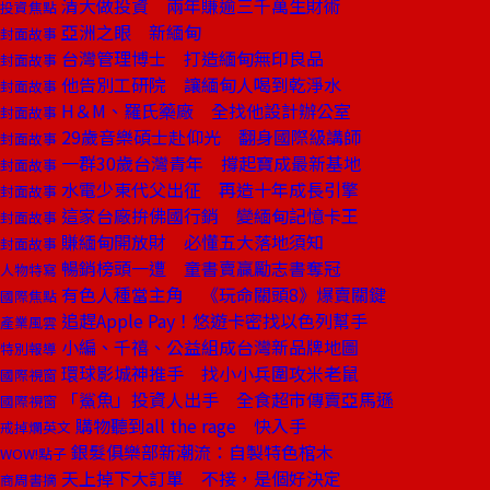
清大做投資 兩年賺逾三千萬生財術
投資焦點
亞洲之眼 新緬甸
封面故事
台灣管理博士 打造緬甸無印良品
封面故事
他告別工研院 讓緬甸人喝到乾淨水
封面故事
H＆M、羅氏藥廠 全找他設計辦公室
封面故事
29歲音樂碩士赴仰光 翻身國際級講師
封面故事
一群30歲台灣青年 撐起寶成最新基地
封面故事
水電少東代父出征 再造十年成長引擎
封面故事
這家台廠拚佛國行銷 變緬甸記憶卡王
封面故事
賺緬甸開放財 必懂五大落地須知
封面故事
暢銷榜頭一遭 童書賣贏勵志書奪冠
人物特寫
有色人種當主角 《玩命關頭8》爆賣關鍵
國際焦點
追趕Apple Pay！悠遊卡密找以色列幫手
產業風雲
小編、千禧、公益組成台灣新品牌地圖
特別報導
環球影城神推手 找小小兵圍攻米老鼠
國際視窗
「鯊魚」投資人出手 全食超市傳賣亞馬遜
國際視窗
購物聽到all the rage 快入手
戒掉爛英文
銀髮俱樂部新潮流：自製特色棺木
WOW!點子
天上掉下大訂單 不接，是個好決定
商周書摘