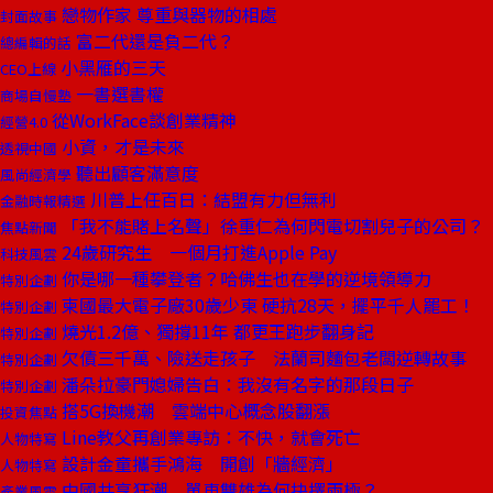
戀物作家 尊重與器物的相處
封面故事
富二代還是負二代？
總編輯的話
小黑雁的三天
CEO上線
一書選書權
商場自慢塾
從WorkFace談創業精神
經營4.0
小資，才是未來
透視中國
聽出顧客滿意度
風尚經濟學
川普上任百日：結盟有力但無利
金融時報精選
「我不能賭上名聲」徐重仁為何閃電切割兒子的公司？
焦點新聞
24歲研究生 一個月打進Apple Pay
科技風雲
你是哪一種攀登者？哈佛生也在學的逆境領導力
特別企劃
柬國最大電子廠30歲少東 硬抗28天，擺平千人罷工！
特別企劃
燒光1.2億、獨撐11年 都更王跑步翻身記
特別企劃
欠債三千萬、險送走孩子 法蘭司麵包老闆逆轉故事
特別企劃
潘朵拉豪門媳婦告白：我沒有名字的那段日子
特別企劃
搭5G換機潮 雲端中心概念股翻漲
投資焦點
Line教父再創業專訪：不快，就會死亡
人物特寫
設計金童攜手鴻海 開創「牆經濟」
人物特寫
中國共享狂潮 單車雙雄為何抉擇兩極？
產業風雲