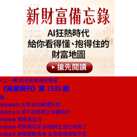
上一期
絨毛娃娃裡的駭客
《商業周刊》第 1535 期
太宰治的暖爐列車
發現酷建築
情不自禁把上海當紐約
移動的生活
慢道具生活
封面故事
老家電玩家 回憶與生活也修復了
封面故事
無塑運動勇者 友善環境煩惱平息
封面故事