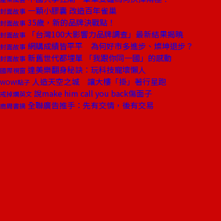
一顆小膠囊 改造百年雀巢
封面故事
35歲，新的品牌決戰點！
封面故事
「台灣100大影響力品牌調查」最新結果揭曉
封面故事
網購成績皆平平 為何好市多進步、燦坤退步？
封面故事
新舊世代都埋單 「我跟你同一國」的感動
封面故事
達美樂翻身秘訣：玩科技寵壞懶人
國際視窗
人造天空之城 讓大樓「掛」著行星跑
WOW!點子
說make him call you back傷面子
戒掉爛英文
全聯廣告推手：先有交情，後有交易
商周書摘