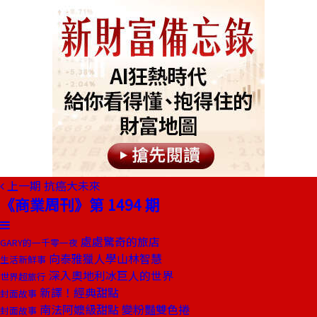
上一期
抗癌大未來
《商業周刊》第 1494 期
處處驚奇的旅店
GARY的一千零一夜
向泰雅獵人學山林智慧
生活新鮮事
深入奧地利冰巨人的世界
世界超旅行
新譯！經典甜點
封面故事
南法阿嬤級甜點 變粉豔雙色捲
封面故事