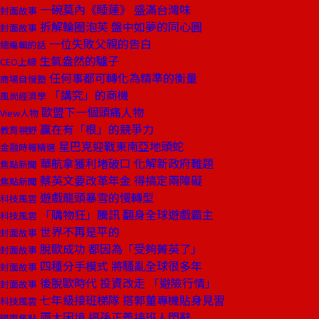
一碗莫內《睡蓮》 盛滿台灣味
封面故事
拆解輪圈泡芙 盤中如夢的同心圓
封面故事
一位失敗父親的告白
總編輯的話
生氣盎然的驢子
CEO上線
任何事都可轉化為精準的衡量
商場自慢塾
「講究」的商機
風尚經濟學
歐盟下一個頭痛人物
View人物
贏在有「根」的競爭力
教育視野
星巴克迎戰東南亞地頭蛇
金融時報精選
華航拿獲利堵破口 化解新政府難題
焦點新聞
蔡英文要改革年金 得搞定兩障礙
焦點新聞
遊戲龍頭暴雪的慢轉型
科技風雲
「購物狂」騰訊 翻身全球遊戲霸主
科技風雲
世界不再是平的
封面故事
脫歐成功 都因為「受夠菁英了」
封面故事
四種分手模式 將騷亂全球很多年
封面故事
後脫歐時代 投資改走 「避險行情」
封面故事
七年級接班梯隊 搭郭董專機貼身見習
科技風雲
兩大困境 逼孫正義接班人閃辭
國際焦點