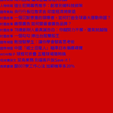
迪士尼開幕秀推手：創意別被科技綁架
人物特寫
央行行長拉詹求去 印度經濟將倒退
國際焦點
一個沉默害羞的領導者，如何打造全球最大運動帝國？
封面故事
痛恨廣告 如何變最會廣告品牌？
封面故事
78歲創辦人最真誠告白：你越努力不懈，運氣就越強
封面故事
一個勾勾 捧出台股雙股王
封面故事
教授駭學生：讓你學會駭客思考術
國際視窗
中國「威士忌獵人」瞄準日本偏鄉尋寶
國際視窗
球框可折疊 五種球場隨時換
WOW!點子
菜鳥業務 別逼客戶說Save it！
戒掉爛英文
跟007學工作心法 加薪機率多20％
商周書摘