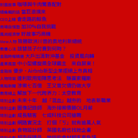
咖啡與牛肉驚喜配對
封面故事
當巨浪撲來
總編輯的話
會走路的鯨魚
CEO上線
加30%自我挑戰
商場自慢塾
好故事巧商機
風尚經濟學
險勝歐洲川普的奧地利新總統
View人物
該替孩子付費到何時？
教養心法
大戶出清對沖基金 投資風向轉
金融時報精選
中小型螺旋槳全球霸主 來自屏東！
產業風雲
優步、Airbnb新型企業拒絕上市真相
金融街
達利歐用矩陣思考法 賺贏索羅斯
人物特寫
涉案七百億 王又曾欠債仍做大亨
焦點新聞
解放下一代跨界力：太空教育
教育線上
未來十年 越「混血」越夯的 地表新職業
特別企劃
圖像記錄師 海外接案價勝OL月薪
特別企劃
成長駭客 七成科技公司搶聘
特別企劃
網路實況主 打個「ㄎ」就有逾萬人氣
特別企劃
食物設計師 英國名廚也找她企畫
特別企劃
超市採購員 她挑的食材顧客零負評
特別企劃