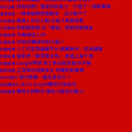
自我檢視》重組你的能力 打造下一個新職場
特別企劃
一線車廠開發電動車 沒它動不了
產業風雲
機器人世紀大戰 台電子業最受惠
科技風雲
新創圈急徵 找「痛客」把抱怨變黃金
大陸焦點
手機接班人VR
封面故事
VR如何騙過你的大腦？
封面故事
小工作室用虛擬平台 顛覆房仲、家具通路
封面故事
電影把「觀眾變主角」 產值上看千億
封面故事
Google帶頭 第三季台股就看VR手機
封面故事
土耳其包袱變金主 掀難民創業潮
國際視窗
隔代教養，觀念差很大？
WOW!點子
比I'm busy中聽的忙碌金句
戒掉爛英文
賽局大師教你 羞恥力變成功動力
商周書摘