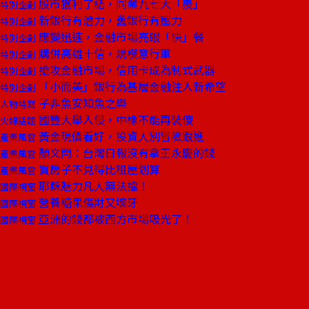
股市獲利了結，同業九七大「羨」
特別企劃
新銀行有潛力，舊銀行有壓力
特別企劃
應變迅速，金融市場亮眼「快」餐
特別企劃
購併高雄十信，規模意行軍
特別企劃
搶攻金融市場，信用卡成為制式武器
特別企劃
「小而美」銀行為基層金融注入新希望
特別企劃
子非魚安知魚之樂
人物特寫
國豐大舉入侵，中橡不能再裝傻
火線話題
黃金現價看好，投資人別冒險跟進
產業風雲
顏文閂：台灣日報沒有拿王永慶的錢
產業風雲
買房子不見得比租屋划算
產業風雲
耶穌魅力凡人無法擋！
國際視窗
營養糖果傷財又壞牙
國際視窗
亞洲的錢都被西方市場吸光了！
國際視窗