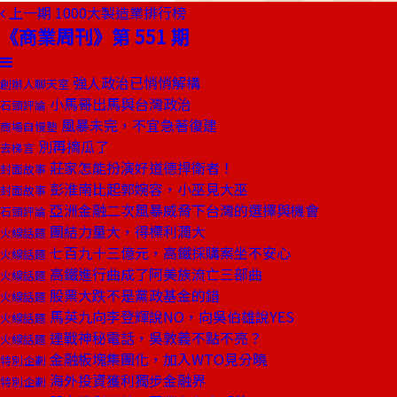
上一期
1000大製造業排行榜
《商業周刊》第 551 期
強人政治已悄悄解構
創辦人聊天室
小馬哥出馬與台灣政治
石頭評論
風暴未完，不宜急著復建
商場自慢塾
別再摘瓜了
去梯言
莊家怎能扮演好道德捍衛者！
封面故事
彭淮南比起郭婉容，小巫見大巫
封面故事
亞洲金融二次風暴威脅下台灣的選擇與機會
石頭評論
團結力量大，得標利潤大
火線話題
七百九十三億元，高鐵採購案坐不安心
火線話題
高鐵進行曲成了阿美族流亡三部曲
火線話題
股票大跌不是黨政基金的錯
火線話題
馬英九向李登輝說NO，向吳伯雄說YES
火線話題
連戰神秘電話，吳敦義不點不亮？
火線話題
金融板塊集團化，加入WTO見分曉
特別企劃
海外投資獲利獨步金融界
特別企劃