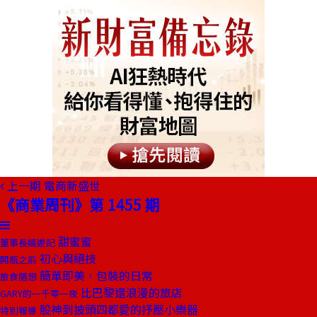
上一期
電商新盛世
《商業周刊》第 1455 期
甜蜜蜜
董事長嬉遊記
初心與絕技
開瓶之前
簡單即美，包裝的日常
旅食隨想
比巴黎還浪漫的旅店
GARY的一千零一夜
股神到披頭四都愛的抒壓小樂器
特別報導