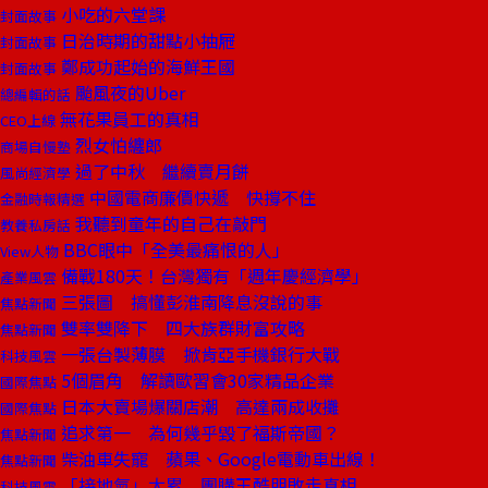
小吃的六堂課
封面故事
日治時期的甜點小抽屜
封面故事
鄭成功起始的海鮮王國
封面故事
颱風夜的Uber
總編輯的話
無花果員工的真相
CEO上線
烈女怕纏郎
商場自慢塾
過了中秋 繼續賣月餅
風尚經濟學
中國電商廉價快遞 快撐不住
金融時報精選
我聽到童年的自己在敲門
教養私房話
BBC眼中「全美最痛恨的人」
View人物
備戰180天！台灣獨有「週年慶經濟學」
產業風雲
三張圖 搞懂彭淮南降息沒說的事
焦點新聞
雙率雙降下 四大族群財富攻略
焦點新聞
一張台製薄膜 掀肯亞手機銀行大戰
科技風雲
5個眉角 解讀歐習會30家精品企業
國際焦點
日本大賣場爆關店潮 高達兩成收攤
國際焦點
追求第一 為何幾乎毀了福斯帝國？
焦點新聞
柴油車失寵 蘋果、Google電動車出線！
焦點新聞
「接地氣」太累 團購王酷朋敗走真相
科技風雲