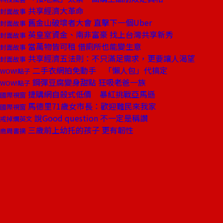
共享經濟大革命
封面故事
舊金山破壞者大會 直擊下一個Uber
封面故事
英皇室資金、南非富豪 找上台灣共享新秀
封面故事
當萬物皆可租 借廁所也能變生意
封面故事
共享經濟五法則：不只滿足需求，更要讓人渴望
封面故事
二手衣網拍免動手 「懶人包」代搞定
WOW!點子
鋼彈豆腐變身甜點 狂吸老爸一族
WOW!點子
捷購網自殺式低價 暴紅挑戰亞馬遜
國際視窗
馬德里71歲女市長：歡迎難民來我家
國際視窗
說Good question 不一定是稱讚
戒掉爛英文
三歲前上幼托的孩子 更有韌性
商周書摘