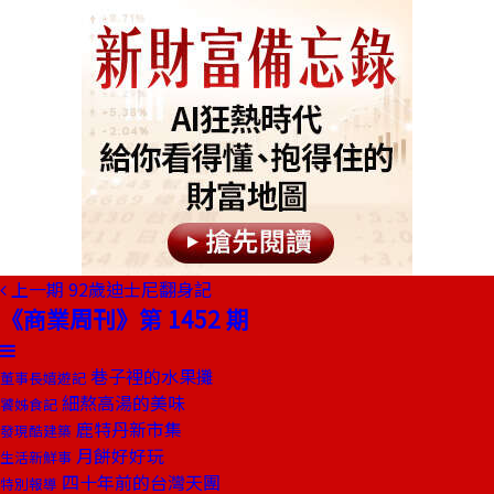
上一期
92歲迪士尼翻身記
《商業周刊》第 1452 期
巷子裡的水果攤
董事長嬉遊記
細熬高湯的美味
饕姊食記
鹿特丹新市集
發現酷建築
月餅好好玩
生活新鮮事
四十年前的台灣天團
特別報導