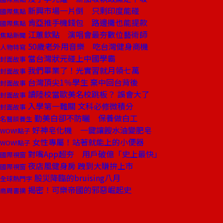
新興市場一片倒 只剩印度能碰
國際焦點
肯亞推手機錢包 路邊攤也能提款
國際焦點
江蕙欽點 演唱會最夯數位藝術師
焦點新聞
50歲老外用音樂 吃台灣健身商機
人物特寫
當台灣狀元碰上中國學霸
封面故事
我們畢業了！光實習就月領七萬
封面故事
台灣頂尖1％學生 棄中回台背後
封面故事
讀陸校當歐美名校跳板？ 誤會大了
封面故事
入學第一難關 文科必修微積分
封面故事
勤美白卻不防曬 保養做白工
名醫談養生
好神皂化機 一鍵讓餿水油變肥皂
WOW!點子
女性專屬！站著就能上的小便器
WOW!點子
對嘴App超夯 用戶破億「史上最快」
國際視窗
夜店風健身房 跩到大賺拚上市
國際視窗
股災降臨的bruising八月
全球熱門字
揭密！可樂帝國的邪惡崛起史
商周書摘