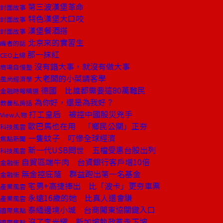
第三波漢堡革命
封面故事
特色漢堡大口咬
封面故事
漢堡餐酒搭
封面故事
北京來的實習生
編者的話
那一抹紅
CEO上線
沒有錯大事，就沒有做大事
商場自慢塾
大老闆的小菜請客學
風尚經濟學
德國 比誰都需要這80萬難民
金融時報精選
為你好，還是為我好？
教養私房話
打工皇后 被控中國股災兇手
View人物
歐巴馬也在用 「鄉民公關」正夯
科技風雲
一隻蚊子 叮慘全球經濟
焦點新聞
新一代USB問世 五檔受惠台股出列
科技風雲
自貿區端牛肉 台資銀行客戶增10倍
金融街
無金控庇蔭 群益跑出第一名基金
金融街
宅男+高捷捧出 比「波卡」更夯車票
產業風雲
永遠16歲的她 比真人還會賺
產業風雲
泰緬邊境小城 台商闖東協關鍵入口
國際焦點
沒了李光耀 新加坡執政黨走下坡
國際焦點