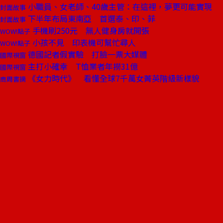
小職員、女老師、40歲主管：在這裡，夢更可能實現
封面故事
下半年布局東南亞 首選泰、印、菲
封面故事
手機刷250元 無人健身房就開張
WOW!點子
小孩不見 印表機可幫忙尋人
WOW!點子
德國記者假實驗 打臉一票大媒體
國際視窗
主打小確幸 T恤業者年撈31億
國際視窗
《女力時代》 看懂全球7千萬女菁英階級新樣貌
商周書摘