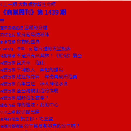
上一期
大數據的新生意經
《商業周刊》第 1439 期
溫暖的分離
董事長嬉遊記
軟骨葡萄硬滋味
開瓶之前
食物的國界
旅食隨想
岩穴裡的天堂旅店
GARY的一千零一夜
不是只有米其林！《紅蝦》襲台
特別報導
夏天來 跑山
封面故事
平埔族人 奔馳的獵場
封面故事
貼近保育區 稀奇鳥成陪跑員
封面故事
百年古道 深入神秘水潭
封面故事
全台灣親山跑線推薦
封面故事
越野跑怎麼穿？
封面故事
你的邊陲，我的中心
編者的話
餃子露出餡
CEO上線
拙工抄，巧匠盜
商場自慢塾
公平貿易咖啡真的公平嗎？
金融時報精選