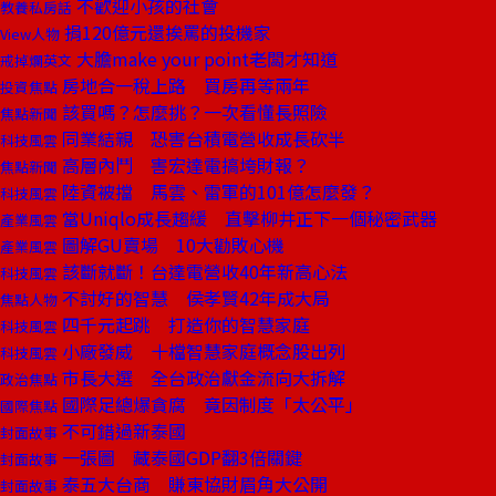
不歡迎小孩的社會
教養私房話
捐120億元還挨罵的投機家
View人物
大膽make your point老闆才知道
戒掉爛英文
房地合一稅上路 買房再等兩年
投資焦點
該買嗎？怎麼挑？一次看懂長照險
焦點新聞
同業結親 恐害台積電營收成長砍半
科技風雲
高層內鬥 害宏達電搞垮財報？
焦點新聞
陸資被擋 馬雲、雷軍的101億怎麼發？
科技風雲
當Uniqlo成長趨緩 直擊柳井正下一個秘密武器
產業風雲
圖解GU賣場 10大勸敗心機
產業風雲
該斷就斷！台達電營收40年新高心法
科技風雲
不討好的智慧 侯孝賢42年成大局
焦點人物
四千元起跳 打造你的智慧家庭
科技風雲
小廠發威 十檔智慧家庭概念股出列
科技風雲
市長大選 全台政治獻金流向大拆解
政治焦點
國際足總爆貪腐 竟因制度「太公平」
國際焦點
不可錯過新泰國
封面故事
一張圖 藏泰國GDP翻3倍關鍵
封面故事
泰五大台商 賺東協財眉角大公開
封面故事