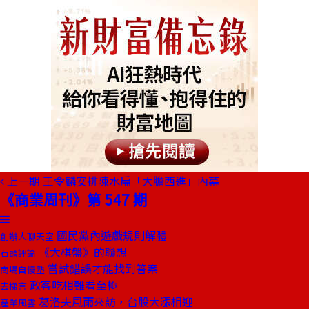
上一期
王令麟安排陳水扁「大膽西進」內幕
《商業周刊》第 547 期
國民黨內遊戲規則解體
創辦人聊天室
《大棋盤》的聯想
石頭評論
嘗試錯誤才能找到答案
商場自慢塾
政客吃相難看至極
去梯言
葛洛夫風雨來訪，台股大漲相迎
產業風雲