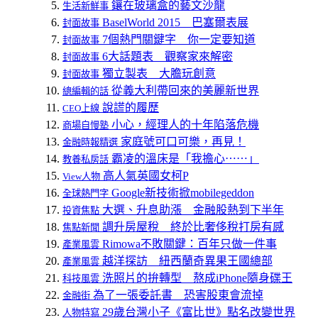
鑲在玻璃盒的藝文沙龍
生活新鮮事
BaselWorld 2015 巴塞爾表展
封面故事
7個熱門關鍵字 你一定要知道
封面故事
6大話題表 觀察家來解密
封面故事
獨立製表 大膽玩創意
封面故事
從義大利帶回來的美麗新世界
總編輯的話
說謊的履歷
CEO上線
小心，經理人的十年陷落危機
商場自慢塾
家庭號可口可樂，再見！
金融時報精選
霸凌的溫床是「我擔心⋯⋯」
教養私房話
高人氣英國女柯P
View人物
Google新技術掀mobilegeddon
全球熱門字
大選、升息助漲 金融股熱到下半年
投資焦點
調升房屋稅 終於比奢侈稅打房有感
焦點新聞
Rimowa不敗關鍵：百年只做一件事
產業風雲
越洋探訪 紐西蘭奇異果王國總部
產業風雲
洗照片的拚轉型 熬成iPhone隨身碟王
科技風雲
為了一張委託書 恐害股東會流掉
金融街
29歲台灣小子《富比世》點名改變世界
人物特寫