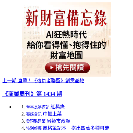
上一期
直擊！《復仇者聯盟》創意基地
《商業周刊》第 1434 期
紅與綠
董事長嬉遊記
巾幗上菜
饕姊食記
另類市政廳
發現酷建築
風格筆記本 搭出四萬多種可能
特別報導