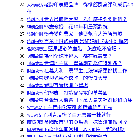
老牌印表機品牌 從慘虧翻身淨利成長4.9
人物專訪
倍
世界最聰明大學 為什麼指名要他們？
特別企劃
55歲教授 花10年和農藥對抗
特別企劃
憤青變創業家 他要幫盲人造智慧城
特別企劃
百萬上班族熱追 暴紅韓劇《未生》解密
特別報導
堅果護心降血脂 怎麼吃不會肥？
名醫談養生
為何全球年輕人 都在瘋農業？
封面故事
世博地主國 農業創新為何特別多？
封面故事
在義大利 農學生比法律系更好找工作
封面故事
歡迎光臨全球唯一的慢食大學
封面故事
發現真實版開心農場
封面故事
他26歲 打造會發電的草莓園
封面故事
台灣無人機巡田、萬人農夫社群悄悄萌芽
封面故事
主管由你票選 離職率降到五％
WOW!點子
刺青反悔？百元藥膏一抹就行
WOW!點子
英國超市界的亞馬遜 送貨還兼做回收
國際視窗
16歲少年開當鋪 攻300億二手球鞋財
國際視窗
App世代小孩 只剩「罐頭創意」