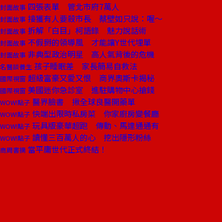
四張表單 管北市府7萬人
封面故事
接獲有人要殺市長 蔡壁如只說：喔～
封面故事
拆解「白目」柯語錄 魅力說話術
封面故事
不假掰的領導風 才能讓Y世代埋單
封面故事
非典型政治明星 高人氣背後的危機
封面故事
孩子睡眠差 家長簡易自救法
名醫談養生
超級富豪又愛又恨 商界奧斯卡揭秘
國際視窗
美國迷你急診室 進駐購物中心搶錢
國際視窗
醫界臉書 揪全球良醫開藥單
WOW!點子
快端出限時私房菜 你家廚房變餐廳
WOW!點子
玩具版豪華超跑 傳動、馬達通通有
WOW!點子
讀懂三百萬人的心 挖出隱形粉絲
WOW!點子
當平庸世代正式終結！
商周書摘