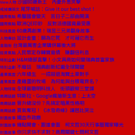
沙國80歲新王 內憂外患夾擊
View人物
尾牙喊話：Give it our best shot！
戒掉爛英文
希臘國會變天 苦日子二部曲開演
國際焦點
歐洲QE印鈔 反對派德國竟最受惠
國際焦點
60歲再創業！瑞昱三兄弟翻身故事
科技風雲
設計金童：願為它死 才可藉它而生
人物專訪
台灣最厲害企業購併幕後大將
金融街
人民幣定存轉寶島債 賺翻倍利息
投資焦點
H&M總部直擊！小文具商如何變瑞典首富家族
特別企劃
不廢話 瑞典創新紅遍全球關鍵
特別企劃
六年級生 一招殺退淘寶土豪對手
產業風雲
產雞蛋的牧場 為何能與台積電齊名？
產業風雲
全球最聰明科技人 街頭觀察三堂課
人物特寫
特斯拉、Google瘋搶新生意：上太空
商周話題
晉升總沒份？先搞定暗黑性格吧
商周話題
買氣奪冠！《冰雪奇緣》讓芭比哭泣
商周話題
鐵血市政廳
封面故事
幾點開會、跟誰會面 柯文哲30天行事曆獨家曝光
封面故事
你只求快不求對？商周關鍵七問柯文哲
封面故事