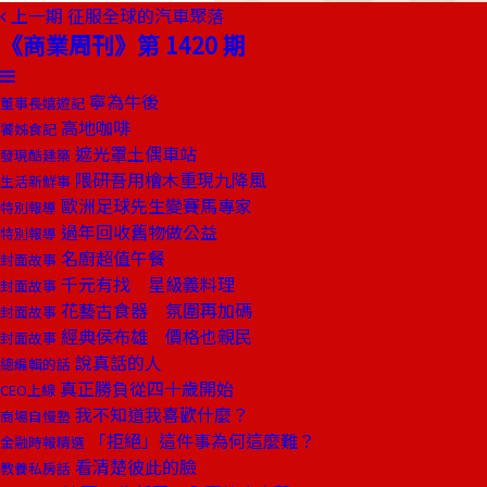
上一期
征服全球的汽車聚落
《商業周刊》第 1420 期
寧為牛後
董事長嬉遊記
高地咖啡
饕姊食記
遮光罩土偶車站
發現酷建築
隈研吾用檜木重現九降風
生活新鮮事
歐洲足球先生變賽馬專家
特別報導
過年回收舊物做公益
特別報導
名廚超值午餐
封面故事
千元有找 星級義料理
封面故事
花藝古食器 氛圍再加碼
封面故事
經典侯布雄 價格也親民
封面故事
說真話的人
總編輯的話
真正勝負從四十歲開始
CEO上線
我不知道我喜歡什麼？
商場自慢塾
「拒絕」這件事為何這麼難？
金融時報精選
看清楚彼此的臉
教養私房話