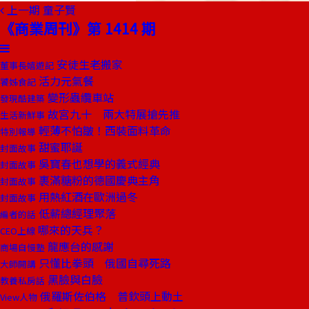
上一期
童子賢
《商業周刊》第 1414 期
安徒生老搬家
董事長嬉遊記
活力元氣餐
饕姊食記
變形蟲纜車站
發現酷建築
故宮九十 兩大特展搶先推
生活新鮮事
輕薄不怕皺！西裝面料革命
特別報導
甜蜜耶誕
封面故事
吳寶春也想學的義式經典
封面故事
裹滿糖粉的德國慶典主角
封面故事
用熱紅酒在歐洲過冬
封面故事
低薪總經理聚落
編者的話
哪來的天兵？
CEO上線
龍應台的感謝
商場自慢塾
只懂比拳頭 俄國自尋死路
大師開講
黑臉與白臉
教養私房話
俄羅斯佐伯格 普欽頭上動土
View人物