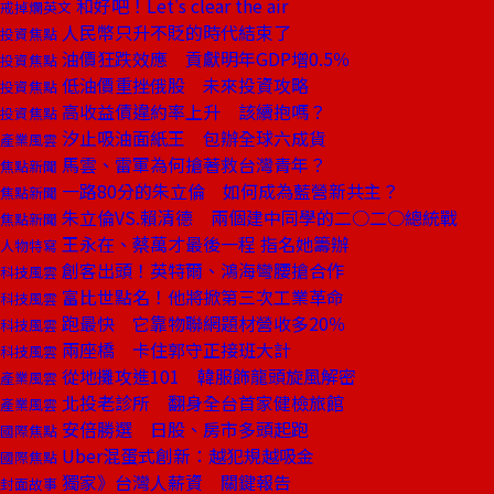
和好吧！Let's clear the air
戒掉爛英文
人民幣只升不貶的時代結束了
投資焦點
油價狂跌效應 貢獻明年GDP增0.5％
投資焦點
低油價重挫俄股 未來投資攻略
投資焦點
高收益債違約率上升 該續抱嗎？
投資焦點
汐止吸油面紙王 包辦全球六成貨
產業風雲
馬雲、雷軍為何搶著救台灣青年？
焦點新聞
一路80分的朱立倫 如何成為藍營新共主？
焦點新聞
朱立倫VS.賴清德 兩個建中同學的二○二○總統戰
焦點新聞
王永在、蔡萬才最後一程 指名她籌辦
人物特寫
創客出頭！英特爾、鴻海彎腰搶合作
科技風雲
富比世點名！他將掀第三次工業革命
科技風雲
跑最快 它靠物聯網題材營收多20％
科技風雲
兩座橋 卡住郭守正接班大計
科技風雲
從地攤攻進101 韓服飾龍頭旋風解密
產業風雲
北投老診所 翻身全台首家健檢旅館
產業風雲
安倍勝選 日股、房市多頭起跑
國際焦點
Uber混蛋式創新：越犯規越吸金
國際焦點
獨家》台灣人薪資 關鍵報告
封面故事