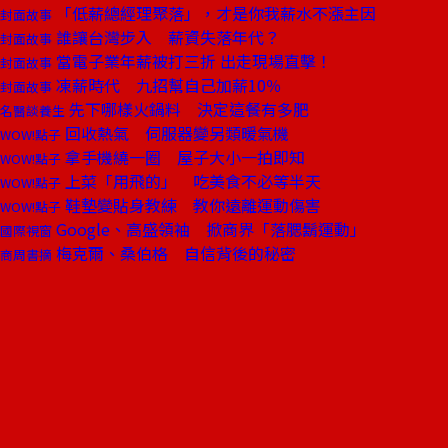
「低薪總經理聚落」，才是你我薪水不漲主因
封面故事
誰讓台灣步入 薪資失落年代？
封面故事
當電子業年薪被打三折 出走現場直擊！
封面故事
凍薪時代 九招幫自己加薪10％
封面故事
先下哪樣火鍋料 決定這餐有多肥
名醫談養生
回收熱氣 伺服器變另類暖氣機
WOW!點子
拿手機繞一圈 屋子大小一拍即知
WOW!點子
上菜「用飛的」 吃美食不必等半天
WOW!點子
鞋墊變貼身教練 教你遠離運動傷害
WOW!點子
Google、高盛領袖 掀商界「落腮鬍運動」
國際視窗
梅克爾、桑伯格 自信背後的秘密
商周書摘