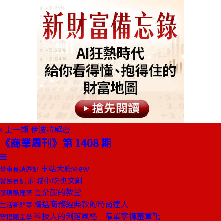
上一期
伊波拉解密
《商業周刊》第 1408 期
車站大廳view
董事長嬉遊記
府城小吃也文創
饕姊食記
雲朵般的教堂
發現酷建築
精選商務經典款的時尚達人
生活新鮮事
科技人的俐落風格 窄單寧褲塞軍靴
穿搭隨堂學