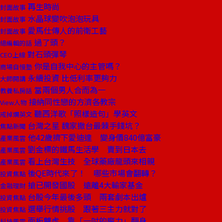
再生時尚
封面故事
水晶球變吹泡泡玩具
封面故事
愛馬仕傳人的前衛工藝
封面故事
過了頭？
總編輯的話
對石頭彈琴
CEO上線
你是自我中心的主管嗎？
商場自慢塾
永續投資 比低利率更夠力
大師開講
當兩個男人合而為一
教養私房話
接納同性戀的方濟各教宗
View人物
聽西洋歌「照樣造句」學英文
戒掉爛英文
台灣之星 魏家撤台最棘手錢坑？
焦點新聞
他42歲擠下愛迪達 變身價840億富豪
產業風雲
劉金標的鐵馬生活學 賣到日本去
產業風雲
看上台灣生技 全球藥廠龍頭來相親
產業風雲
後QE時代來了！ 哪些市場會翻轉？
投資焦點
搶已開發國股 遠離4大輸家基金
金融理財
台股今年最後多頭 兩套劇本出爐
投資焦點
選舉行情挑股 跟著三主力就對了
投資焦點
面板雙虎 靠「一吋的魔力」翻身
科技風雲