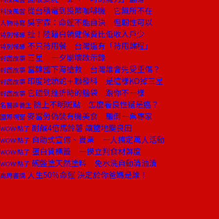
從台積電到投幣咖啡機 它無所不在
科技風雲
吳宇森：命運不能自決 但韌性可以
人物特寫
扯！陸籍白領健保費比低收入戶少
特別報導
不只待用餐 台灣還有「待用課程」
特別報導
三星 一夕崩壞啟示錄
封面故事
當韓國下海搶救 台灣誰會先受重傷？
封面故事
印度地頭蛇＋聯發科 是這樣KO掉三星
封面故事
它碰到挫折時的腦袋 跟你不一樣
封面故事
臉上不明斑點 怎麼看良性還是癌？
名醫談養生
麥當勞偽裝有機美食 騙倒一票專家
國際視窗
耐鹹4倍馬鈴薯 讓鹽地變良田
WOW!點子
自助式宣傳、賣票 一人搞定萬人活動
WOW!點子
蛋白質標籤 一摸立判食材鮮度
WOW!點子
碗盤塗天然塗料 免水洗自動清油漬
WOW!點子
人生50％命運 決定於你爸媽是誰！
商周書摘