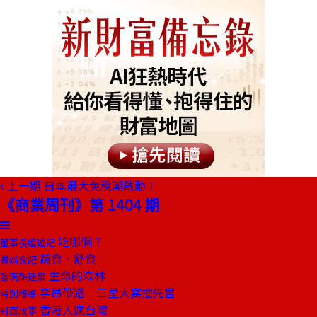
上一期
日本最大免稅潮啟動！
《商業周刊》第 1404 期
吃哪個？
董事長嬉遊記
蔬食．舒食
饕姊食記
生命的森林
發現酷建築
李昂帶路 三星大宴搶先嘗
特別報導
香港人瘋台灣
封面故事