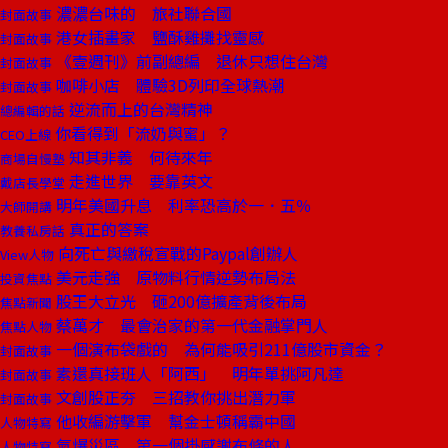
濃濃台味的 旅社聯合國
封面故事
港女插畫家 鹽酥雞攤找靈感
封面故事
《壹週刊》前副總編 退休只想住台灣
封面故事
咖啡小店 體驗3D列印全球熱潮
封面故事
逆流而上的台灣精神
總編輯的話
你看得到「流奶與蜜」？
CEO上線
知其非義 何待來年
商場自慢塾
走進世界 要靠英文
戴店長學堂
明年美國升息 利率恐高於一．五％
大師開講
真正的答案
教養私房話
向死亡與繳稅宣戰的Paypal創辦人
View人物
美元走強 原物料行情逆勢布局法
投資焦點
股王大立光 砸200億擴產背後布局
焦點新聞
蔡萬才 最會治家的第一代金融掌門人
焦點人物
一個演布袋戲的 為何能吸引211億股市資金？
封面故事
素還真接班人「阿西」 明年單挑阿凡達
封面故事
文創股正夯 三招教你挑出潛力軍
封面故事
他收編游擊軍 幫金士頓稱霸中國
人物特寫
氣爆災區 第一個掛感謝布條的人
人物特寫