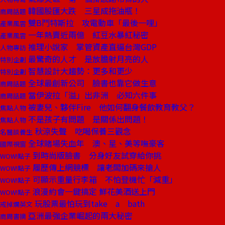
韓國股匯大跌 三星成拖油瓶！
商周話題
雙B鬥特斯拉 攻電動車「最後一哩」
產業風雲
一年熱賣近兩億 紅豆水暴紅秘密
產業風雲
推理小說家 掌管資產直逼台灣GDP
人物專訪
最驚奇的人才 是放膽射月亮的人
特別企劃
智慧設計大趨勢：更多和更少
特別企劃
全球最創新公司 臉書也靠它做生意
商周話題
當伊波拉「溢」出非洲 必知六件事
商周話題
被妻兒、夥伴Fire 他如何翻身餐飲教育教父？
焦點人物
不是孩子有問題 是關係出問題！
焦點人物
秋涼失聲 吃喝保養三觀念
名醫談養生
全球賭場失血年 澳、星、美等嘸豪客
國際視窗
到時尚版臉書 分身好友試穿給你挑
WOW!點子
履歷傳上網競標 讓老闆加碼來搶人
WOW!點子
可顯示重量行李箱 不怕登機忙「減重」
WOW!點子
浪漫約會一鍵搞定 鮮花美酒送上門
WOW!點子
玩股票最怕玩到take a bath
戒掉爛英文
亞洲最強企業崛起的兩大秘密
商周書摘