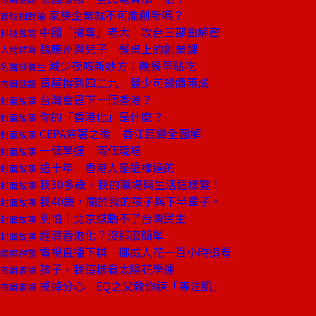
家族企業就不可能創新嗎？
管理相對論
中國「掃毒」老大 攻台三部曲解密
科技風雲
魏應州與兒子 餐桌上的創業課
人物特寫
減少夜咳新妙方：晚餐早點吃
名醫談養生
買屋撐到四二九 最少可殺價兩成
商周話題
台灣會是下一個香港？
封面故事
你的「香港化」是什麼？
封面故事
CEPA簽署之後 香江巨變全圖解
封面故事
一個學運 兩個現場
封面故事
這十年 香港人是這樣過的
封面故事
我30多歲，我的職場與生活這樣變！
封面故事
我40歲，關於我的孩子與下半輩子。
封面故事
別怕！北京撼動不了台灣民主
封面故事
經濟香港化？沒那麼簡單
封面故事
電視直播下棋 挪威人花一百小時追看
國際視窗
孩子，我這樣看太陽花學運
商周書摘
戒掉分心 EQ之父教你練「專注肌」
商周書摘