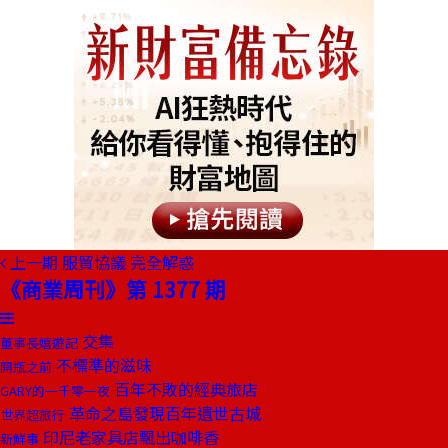
上一期
服貿協議 完全解惑
《商業周刊》第 1377 期
交集
董事長嬉遊記
不標準的滋味
開瓶之前
百年不敗的經典旅店
GARY的一千零一夜
革命之島發現百年遺世古城
世界超旅行
印尼老家具店飄出咖啡香
新鮮事