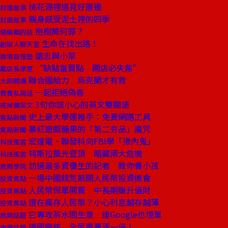
桃花源裡遇見好厝邊
封面故事
親身感受泥土裡的四季
封面故事
抱樹蕨何罪？
總編輯的話
生命在找出路！
創辦人聊天室
遠志與小草
商場自慢塾
“缺點當賣點 開店必失焦”
戴店長學堂
聯合國給力 烏克蘭才有救
大師開講
一起拒絕偽善
教養私房話
3句你該小心的英文雙關語
戒掉爛英文
史上最大學運推手：免費網路工具
焦點新聞
暴紅遊戲糖果的「第二夯品」魔咒
焦點新聞
宏達電、聯發科向FBI學「揪內鬼」
科技風雲
特斯拉風光登頂 暗藏兩大危機
科技風雲
訪過最多資優生的記者 教你養小孩
商周學院
一場中國錢荒敲開人民幣投資機會
投資焦點
人民幣保單開賣 中長期賺升值財
投資焦點
還在瘋存人民幣？小心利息越存越薄
投資焦點
它專攻茶水間生意 連Google也埋單
商周話題
德國廢核 全民電費漲一倍！
商周話題