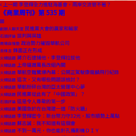
上一期
李登輝全力進駐海基會，兩岸交流管不著？
《商業周刊》第 535 期
民進黨大會的贏家和輸家
創辦人聊天室
談判與英雄
石頭評論
政治勢力摧毀華航公司
商場自慢塾
鋒面正在形成
去梯言
蔣介石逮捕他，李登輝拉拔他
火線話題
上帝逼蕭萬長改組內閣
火線話題
華航空難驚爆內幕：公開正駕駛康龍麟飛行紀錄
火線話題
這次，又有哪些問題該檢討？
火線話題
華航粉碎台灣的亞太營運中心夢
火線話題
民進黨從此有了「中國政策」？
火線話題
這是令人尊敬的第一步
石頭評論
美國急於在台灣建一道「防火牆」
火線話題
李登輝密令：新台幣力守32元，股市順勢上萬點
火線話題
蘇志誠：我不知道有這個會
火線話題
不到一萬元，你也能針孔攝影機ＤＩＹ
火線話題