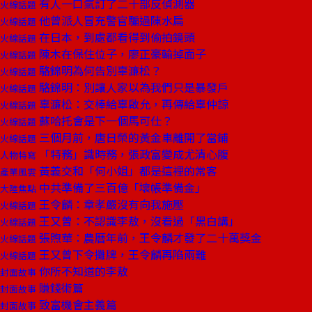
有人一口氣訂了二十部反偵測器
火線話題
他曾派人冒充警官騙過陳水扁
火線話題
在日本，到處都看得到偷拍鏡頭
火線話題
陳木在保住位子，廖正豪輸掉面子
火線話題
駱錦明為何告別辜濂松？
火線話題
駱錦明：別讓人家以為我們只是暴發戶
火線話題
辜濂松：交棒給辜啟允，再傳給辜仲諒
火線話題
蘇哈托會是下一個馬可仕？
火線話題
三個月前，唐日榮的黃金車離開了當鋪
火線話題
「特務」識時務，張政富變成尤清心腹
人物特寫
黃義交和「何小姐」都是這裡的常客
產業風雲
中共準備了三百億「壞帳準備金」
大陸焦點
王令麟：章孝嚴沒有向我施壓
火線話題
王又曾：不認識李敖，沒看過「黑白講」
火線話題
張煦華：農曆年前，王令麟才發了二十萬獎金
火線話題
王又曾下令攤牌，王令麟再陷兩難
火線話題
你所不知道的李敖
封面故事
賺錢術篇
封面故事
致富機會主義篇
封面故事