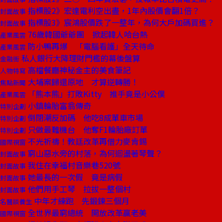
指標股2》宏達電利空出盡，1年內股價會翻1倍？
封面故事
指標股3》宸鴻股價跌了一整年，為何大戶加碼買進？
封面故事
76歲韓國爺爺團 掀起韓人哈台熱
產業風雲
防小鴨再爆 「電腦看護」全天待命
產業風雲
私人銀行大降理財門檻的幕後盤算
金融街
高檔餐廳神秘金主的美食筆記
人物特寫
大埔案歸還原地 才算逆轉勝！
焦點新聞
「熊本熊」打敗Kitty 推手竟是小公僕
產業風雲
小鎮輪胎富翁傳奇
特別企劃
倒閉潮反加碼 他吃8成單車市場
特別企劃
只做最難機台 他奪F1輪胎廠訂單
特別企劃
不光祈禱！教廷改革再借力麥肯錫
國際視窗
窮山惡水旁的村落，為何迴盪著琴聲？
封面故事
我住在幸福村音樂巷520號
封面故事
她最長的一次假 竟是病假
封面故事
他們用手工琴 拉拔一整個村
封面故事
中年才練跑 先鍛鍊三個月
名醫談養生
全世界最窮總統 開放改革贏老美
國際視窗