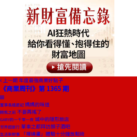
上一期
年度最強商業好點子
《商業周刊》第 1365 期
媽媽的味道
董事長嬉遊記
不要再搖了
開瓶之前
城中的隱形旅店
GARY的一千零一夜
單車之都拜訪猴子酒吧
世界超旅行
「禪繞畫」體驗十分鐘放鬆術
生活新鮮事