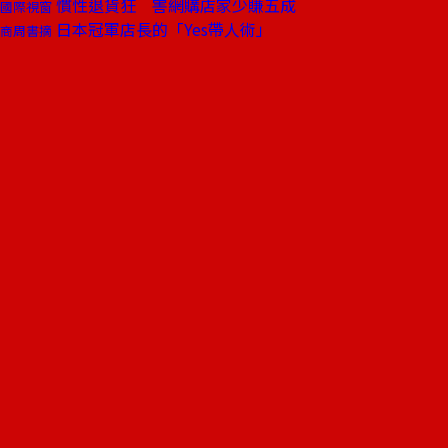
慣性退貨狂 害網購店家少賺五成
國際視窗
日本冠軍店長的「Yes帶人術」
商周書摘