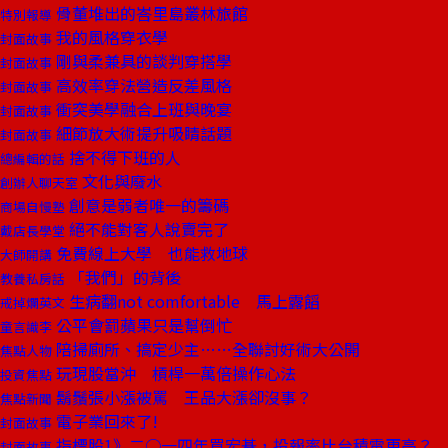
骨董堆出的峇里島叢林旅館
特別報導
我的風格穿衣學
封面故事
剛與柔兼具的談判穿搭學
封面故事
高效率穿法營造反差風格
封面故事
衝突美學融合上班與晚宴
封面故事
細節放大術提升吸睛話題
封面故事
捨不得下班的人
總編輯的話
文化與廢水
創辦人聊天室
創意是弱者唯一的籌碼
商場自慢塾
絕不能對客人說賣完了
戴店長學堂
免費線上大學 也能救地球
大師開講
「我們」的背後
教養私房話
生病翻not comfortable 馬上露饀
戒掉爛英文
公平會罰蘋果只是幫倒忙
童言識李
陪掃廁所、搞定少主……全聯討好術大公開
焦點人物
玩現股當沖 槓桿一萬倍操作心法
投資焦點
鬍鬚張小漲被罵 王品大漲卻沒事？
焦點新聞
電子業回來了!
封面故事
指標股1》二○一四年買宏碁，投報率比台積電更高？
封面故事