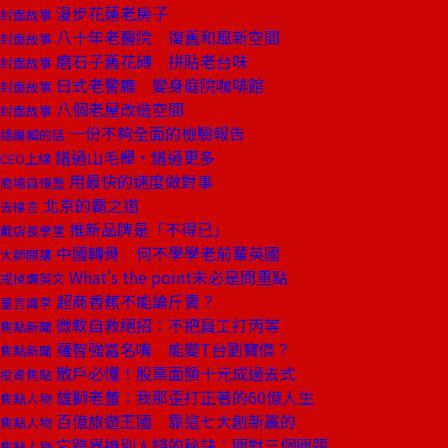
漫步花蓮老房子
封面故事
八十年老醫院 復舊和風新空間
封面故事
磨石子舊花磚 拼貼老台味
封面故事
日式老警廳 變身庭院咖啡館
封面故事
八個老屋改造空間
封面故事
一份不夠全面的檢驗報告
總編輯的話
錯過山毛櫸，錯過更多
CEO上線
用最快的速度做對事
商場自慢塾
北京的霸之道
去梯言
推新品牌是「不得已」
戴店長學堂
中國轉骨 何不學學老前輩英國
大師開講
What's the point未必是問重點
戒掉爛英文
超商香蕉不能論斤賣？
童言識李
微軟自救絕招：不把員工打丙等
焦點新聞
羅智強當名嘴 能變T台劉寶傑？
焦點新聞
散戶必懂！股票面額十元成過去式
投資焦點
雄獅老董：我那歪打正著的60億人生
焦點人物
百億旅遊王國 靠這七大創新贏的
焦點人物
它跨界搶別人錢的秘訣：問對三個問題
焦點人物