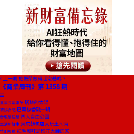
上一期
施振榮救得起宏碁嗎？
《商業周刊》第 1358 期
塔林的太陽
董事長嬉遊記
巴蜀椒香融一鍋
饕姊食記
四大自由公園
發現酷建築
東京麵包店大玩土司秀
生活新鮮事
紅毛城拜訪印花大師的家
特別報導