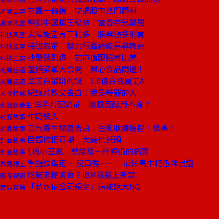
它靠一條線 吃遍股市熱門題材
產業風雲
樂扣中國稱王秘訣：當香奈兒鄰居
產業風雲
太陽能空有三利多 股票漲多別買
科技風雲
接班底定 蔡力行靠綠能另尋舞台
科技風雲
抄襲做到透 它市值跟臉書比美
科技風雲
董娘菜單大公開 黑心食品閃邊！
商周話題
翠玉白菜賺的錢 1.8億白被員工A
商周話題
紀錄片教父告白：我是帶罪的人
人物特寫
洋芋片配奶茶 壞膽固醇甩不掉？
名醫談養生
牛奶駭人
封面故事
三代養牛酪農告白：生乳收購過程，很黑！
封面故事
民間掀拒買潮 大廠也低頭
封面故事
1塊小豆乾 就能抵一杯鮮奶的鈣質
封面故事
學指紋鑑定、 脫口秀…… 最炫高中特色課出爐
教育線上
吃膩老梗美食？IBM電腦上新菜
國際視窗
「薪水依公司規定」這樣說大NG
商周書摘