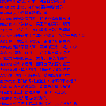
當知足的牛 別當貪婪的烏鴉
葛洛斯專欄
比You're fired更婉轉講裁員
戒掉爛英文
人力派遣有利消費者
童言識李
高鐵漲價自救 也躲不掉追債官司
焦點新聞
有了這條法 馬王鬥難逼政府關門
焦點新聞
一紙命令 昆山變紙上公司新樂園
大陸焦點
消失兩年！全球小摺教父 談父子決裂內幕
焦點人物
「我自知不靈光 更相信腳踏實地」
火線話題
雜牌字幕大軍 讓半澤直樹「說」中文
火線話題
造鎮利益招手 台南幫再造夢時代
產業風雲
中國影視王 大賺3.7倍的花錢學
產業風雲
被倒帳建商 翻身台東旅館小霸王
產業風雲
和平獎大熱門 16歲少女獨家告白
人物特寫
他把「刺蝟男孩」變國際舞獅冠軍
人物特寫
連鎖品牌對加盟主，如何和平收權？
管理相對論
清玉加盟爭議 都是暴紅魔咒惹禍
產業風雲
比亞迪勤換新梗 股價年飆1.5倍
科技風雲
有錢人是這樣玩錢的
封面故事
仲介老手看基因炒股案：犯了很多行規
封面故事