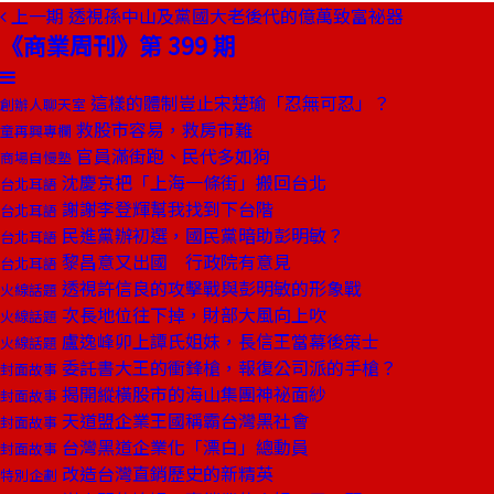
上一期
透視孫中山及黨國大老後代的億萬致富祕器
《商業周刊》第 399 期
這樣的體制豈止宋楚瑜「忍無可忍」？
創辦人聊天室
救股市容易，救房市難
童再興專欄
官員滿街跑、民代多如狗
商場自慢塾
沈慶京把「上海一條街」搬回台北
台北耳語
謝謝李登輝幫我找到下台階
台北耳語
民進黨辦初選，國民黨暗助彭明敏？
台北耳語
黎昌意又出國 行政院有意見
台北耳語
透視許信良的攻擊戰與彭明敏的形象戰
火線話題
次長地位往下掉，財部大風向上吹
火線話題
盧逸峰卯上譚氏姐妹，長信王當幕後策士
火線話題
委託書大王的衝鋒槍，報復公司派的手槍？
封面故事
揭開縱橫股市的海山集團神祕面紗
封面故事
天道盟企業王國稱霸台灣黑社會
封面故事
台灣黑道企業化「漂白」總動員
封面故事
改造台灣直銷歷史的新精英
特別企劃