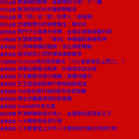
謝東閔的媳婦，直銷業的大姐：于一麗
特別企劃
賣洗衣粉的外科醫師顏銘宏
特別企劃
棄「師」從「妝」的男人：連裕興
特別企劃
含著藍寶石的復健醫生：陳信志
特別企劃
西門子五億美元得標 台電主管被控圖利罪
產業風雲
宋楚瑜發飆，「單挑」林振國的幕後乾坤
火線話題
江丙坤將親訪越南，為台商壓陣腳
產業風雲
經濟部和工研院爆發婆媳戰爭
產業風雲
Fortune為何冒險斷言「九七後香港走上死亡」？
大陸焦點
領導品牌龍太跳票，外銷成衣店沒落
產業風雲
王永慶動念辦大鋼廠，震驚林義守
產業風雲
王玉雲掀起新銀行變相減薪風波
產業風雲
大W底反彈行情的股市投資策略
產業風雲
嬌生併購露得清的新策略
產業風雲
Xanae的未來主張
產業風雲
李鴻章踹倒胡大商人 俞國華扶起翁家父子
其他專欄
十大暢銷車系排行榜
產業風雲
三大都會區上半年十大建商和代銷公司排行榜
產業風雲