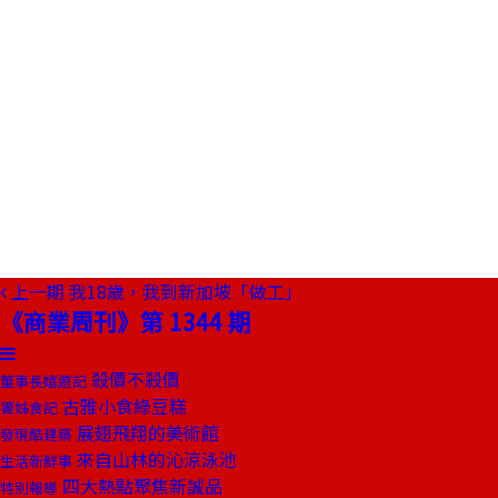
上一期
我18歲，我到新加坡「做工」
《商業周刊》第 1344 期
殺價不殺價
董事長嬉遊記
古雅小食綠豆糕
饕姊食記
展翅飛翔的美術館
發現酷建築
來自山林的沁涼泳池
生活新鮮事
四大熱點聚焦新誠品
特別報導