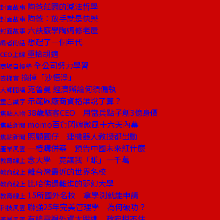
陶爸莊園的減法哲學
封面故事
陶爸：放手就是快樂
封面故事
六訣竅學陶媽修老屋
封面故事
想起了一個年代
編者的話
重拾胡適
CEO上線
全公司努力學習
商場自慢塾
換掉「沙悟淨」
去梯言
克魯曼 經濟辯論何須偏執
大師開講
示範區廠商資格誰說了算？
童言識李
38歲駭客CEO 用當兵點子創3億身價
焦點人物
momo百貨閃嫁微風十六天內幕
焦點新聞
照顧圓仔 連機器人教授都出動
焦點新聞
一樁購併案 預告中國未來紅什麼
產業風雲
念大學 竟讓我「賺」一千萬
教育線上
離台灣最近的世界名校
教育線上
比哈佛還難進的夢幻大學
教育線上
15所國外名校 拿學測就能申請
教育線上
聯強25年完美管理學 為何破功？
科技風雲
有線電視外資大脫逃 政府擋不住
產業風雲