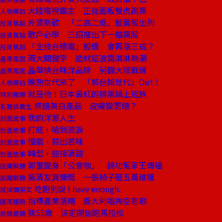
大陸電視霸主 正從面板雙虎跑票
人物專訪
外資新歡 「二高二低」藍籌股出列
投資焦點
散戶必學 三招搜出下一檔飆股
投資焦點
「生技台積電」股價 會再漲三成？
投資焦點
兩大關鍵字 造就這波霜淇淋熱潮
產業風雲
晶華挾台味洋品牌 另闢大陸戰線
產業風雲
晚熟世代來了 「郭台銘世代」Out！
人物專訪
就是他！日本最紅的揹黑鍋上班族
特別報導
搽錯美白產品 皮膚變更糟？
名醫談養生
我的洋蔥人生
封面故事
打底，嗆到流淚
封面故事
慢磨，熬出苦味
封面故事
轉型，迎接清甜
封面故事
郭董變身「公會咖」 歸功冤家王傳福
說聞解趣
吳清友真慷慨 一張椅子砸五萬維護
說聞解趣
吃飽別說 I have enough.
戒掉爛英文
指標產業落魄 義大利唱掏空悲歌
國際趨勢
我55歲 決定開始跑馬拉松
商周書摘