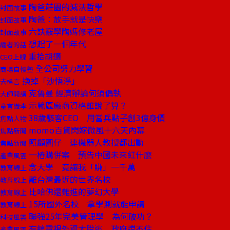
陶爸莊園的減法哲學
封面故事
陶爸：放手就是快樂
封面故事
六訣竅學陶媽修老屋
封面故事
想起了一個年代
編者的話
重拾胡適
CEO上線
全公司努力學習
商場自慢塾
換掉「沙悟淨」
去梯言
克魯曼 經濟辯論何須偏執
大師開講
示範區廠商資格誰說了算？
童言識李
38歲駭客CEO 用當兵點子創3億身價
焦點人物
momo百貨閃嫁微風十六天內幕
焦點新聞
照顧圓仔 連機器人教授都出動
焦點新聞
一樁購併案 預告中國未來紅什麼
產業風雲
念大學 竟讓我「賺」一千萬
教育線上
離台灣最近的世界名校
教育線上
比哈佛還難進的夢幻大學
教育線上
15所國外名校 拿學測就能申請
教育線上
聯強25年完美管理學 為何破功？
科技風雲
有線電視外資大脫逃 政府擋不住
產業風雲