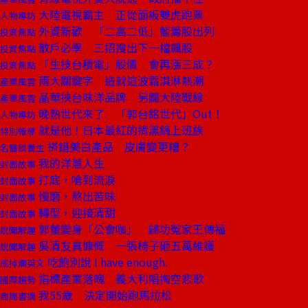
大陸電視霸主 正從面板雙虎跑票
人物專訪
外資新歡 「二高二低」藍籌股出列
投資焦點
散戶必學 三招搜出下一檔飆股
投資焦點
「生技台積電」股價 會再漲三成？
投資焦點
兩大關鍵字 造就這波霜淇淋熱潮
產業風雲
晶華挾台味洋品牌 另闢大陸戰線
產業風雲
晚熟世代來了 「郭台銘世代」Out！
人物專訪
就是他！日本最紅的揹黑鍋上班族
特別報導
搽錯美白產品 皮膚變更糟？
名醫談養生
我的洋蔥人生
封面故事
打底，嗆到流淚
封面故事
慢磨，熬出苦味
封面故事
轉型，迎接清甜
封面故事
郭董變身「公會咖」 歸功冤家王傳福
說聞解趣
吳清友真慷慨 一張椅子砸五萬維護
說聞解趣
吃飽別說 I have enough.
戒掉爛英文
指標產業落魄 義大利唱掏空悲歌
國際趨勢
我55歲 決定開始跑馬拉松
商周書摘