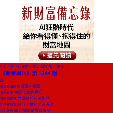
上一期
我18歲，我到新加坡「做工」
《商業周刊》第 1344 期
殺價不殺價
董事長嬉遊記
古雅小食綠豆糕
饕姊食記
展翅飛翔的美術館
發現酷建築
來自山林的沁涼泳池
生活新鮮事
四大熱點聚焦新誠品
特別報導