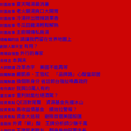
夏天喝湯最消暑
封面故事
老火靚湯爽口大開胃
封面故事
冷湯拌出微辣蔬果香
封面故事
冬瓜田雞湯輕鬆解熱
封面故事
主廚親傳私房湯
封面故事
請讓我們留在世界地圖上
總編輯的話
有用？
創辦人聊天室
外行的專家
商場自慢塾
本與末
去梯言
改革赤字 美國不能再等
大師開講
嚴凱泰、王雪紅 「品牌路」心酸當鄰居
說聞解趣
換個新身分 省話郭台強扯嗓轟政府
說聞解趣
我與10萬人有約
有你真好
重判就能杜絕酒駕？
童言識李
QE派對尾聲 資源基金先撞冰山
投資焦點
高收益債基金 績效拉警報？
投資焦點
資金大逃殺 避險首選美國股匯
投資焦點
外資「薪」酸 王牌分析師少賺千萬
金融街
王建民老戰友 翻身房仲冠軍店長
人物特寫