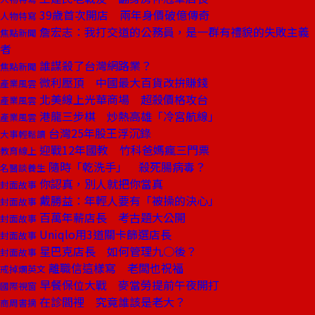
39歲首次開店 兩年身價破億傳奇
人物特寫
詹宏志：我打交道的公務員，是一群有禮貌的失敗主義
焦點新聞
者
誰謀殺了台灣網路業？
焦點新聞
微利壓頂 中國最大百貨改拚賺錢
產業風雲
北美線上光華商場 超殺價格攻台
產業風雲
港龍三步棋 炒熱高雄「冷宮航線」
產業風雲
台灣25年股王浮沉錄
大事輕鬆讀
迎戰12年國教 竹科爸媽瘋三門票
教育線上
隨時「乾洗手」 殺死腸病毒？
名醫談養生
你認真，別人就把你當真
封面故事
戴勝益：年輕人要有「被操的決心」
封面故事
百萬年薪店長 考古題大公開
封面故事
Uniqlo用3道關卡篩選店長
封面故事
星巴克店長 如何管理九○後？
封面故事
離職信這樣寫 老闆也祝福
戒掉爛英文
早餐保位大戰 麥當勞提前午夜開打
國際視窗
在診間裡 究竟誰該是老大？
商周書摘