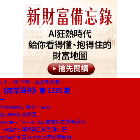
上一期
吃飯，需要新常識！
《商業周刊》第 1335 期
給我一百天
董事長嬉遊記
常夜燈
嘗小鮮筆記
火山旅店裡的透明夢境
GARY的一千零一夜
尋找真正的咆哮山莊
世界超旅行
當香水走上時尚伸展台
生活新鮮事