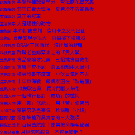
李登輝補戀愛學分 彆扭獻花曾文惠
說聞解趣
郭守正賣大電視 夏普冷不防賞鐵板
說聞解趣
真正的冠軍
有你真好
人是理性的動物
童言識李
辜仲諒被重判 信用卡之父代出征
金融街
資產變現夢很大 兩招挑下檔飆股
金融街
DRAM三國時代 沒出局的就賺
科技風雲
群聯老董綁緊東芝的「貴人學」
科技風雲
食品會壞才完美 三招挑食自救術
焦點新聞
實驗室查不到 食品檢驗兩大漏洞
焦點新聞
樣板證書不濟事 小吃買氣回不去
焦點新聞
十年車海戰 嚴凱泰困在「製造腦」
焦點新聞
70歲歐吉桑 買冷門股大賺術
焦點人物
一個執行長對「成功」的懺悔
焦點人物
用「難」修能力 用「苦」修智慧
焦點人物
蔡辰男洗盡豪氣 珍惜賺「小錢」
人物特寫
新加坡搶到吳寶春的三大強項
國際視窗
四百億蓋航廈！達美搶商務客秘器
國際焦點
月經來嗑甜食 不容易變胖？
名醫談養生