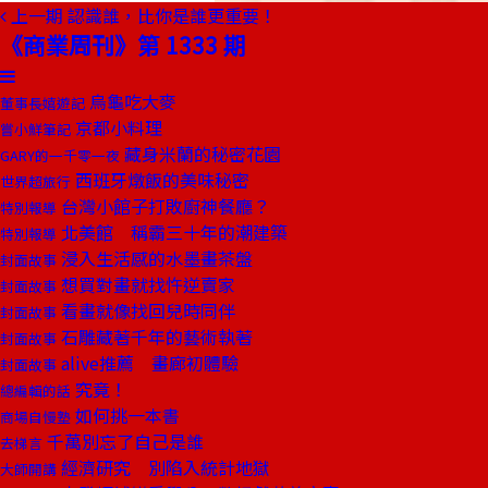
上一期
認識誰，比你是誰更重要！
《商業周刊》第 1333 期
烏龜吃大麥
董事長嬉遊記
京都小料理
嘗小鮮筆記
藏身米蘭的秘密花園
GARY的一千零一夜
西班牙燉飯的美味秘密
世界超旅行
台灣小館子打敗廚神餐廳？
特別報導
北美館 稱霸三十年的潮建築
特別報導
浸入生活感的水墨畫茶盤
封面故事
想買對畫就找忤逆賣家
封面故事
看畫就像找回兒時同伴
封面故事
石雕藏著千年的藝術執著
封面故事
alive推薦 畫廊初體驗
封面故事
究竟！
總編輯的話
如何挑一本書
商場自慢塾
千萬別忘了自己是誰
去梯言
經濟研究 別陷入統計地獄
大師開講