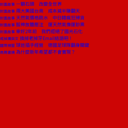
一顆石頭 改變全世界
封面故事
兩大美國台商 成本減半賺翻天
封面故事
天然氣價格跳水 中日韓瘋狂掃貨
封面故事
股神放膽壓注 運天然氣像運鈔票
封面故事
幸好2年前 我們拒絕了國光石化
封面故事
換掉老掉牙Email結語吧！
戒掉爛英文
球迷插手經營 德國足球隊翻身關鍵
國際視窗
為什麼新年希望都不會實現？
商周書摘