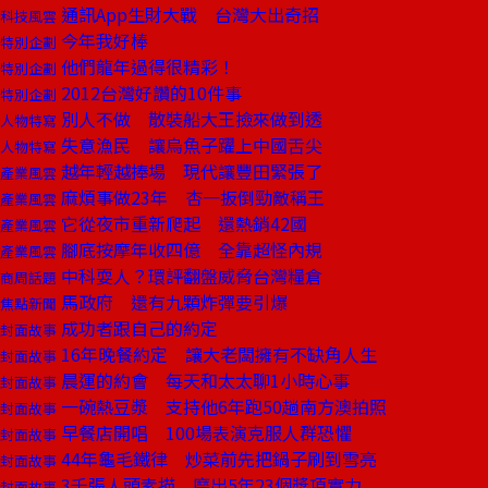
通訊App生財大戰 台灣大出奇招
科技風雲
今年我好棒
特別企劃
他們龍年過得很精彩！
特別企劃
2012台灣好讚的10件事
特別企劃
別人不做 散裝船大王撿來做到透
人物特寫
失意漁民 讓烏魚子躍上中國舌尖
人物特寫
越年輕越捧場 現代讓豐田緊張了
產業風雲
麻煩事做23年 杏一扳倒勁敵稱王
產業風雲
它從夜市重新爬起 還熱銷42國
產業風雲
腳底按摩年收四億 全靠超怪內規
產業風雲
中科耍人？環評翻盤威脅台灣糧倉
商周話題
馬政府 還有九顆炸彈要引爆
焦點新聞
成功者跟自己的約定
封面故事
16年晚餐約定 讓大老闆擁有不缺角人生
封面故事
晨運的約會 每天和太太聊1小時心事
封面故事
一碗熱豆漿 支持他6年跑50趟南方澳拍照
封面故事
早餐店開唱 100場表演克服人群恐懼
封面故事
44年龜毛鐵律 炒菜前先把鍋子刷到雪亮
封面故事
3千張人頭素描 磨出5年23個獎項實力
封面故事