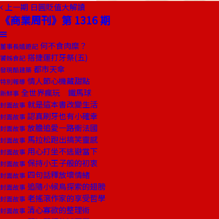
上一期
日圓貶值大解讀
《商業周刊》第 1316 期
何不食肉糜？
董事長嬉遊記
搭捷運打牙祭(五)
饕姊食記
都市天傘
發現酷建築
情人節心機藏甜點
特別報導
全世界瘋玩 鐵馬球
新鮮事
就是這本書改變生活
封面故事
認真刷牙也有小確幸
封面故事
放膽追愛一路衝法國
封面故事
馬拉松跑出搞笑靈感
封面故事
用心打坐不逃避當下
封面故事
保持小王子般的初衷
封面故事
四句話釋放壞情緒
封面故事
追隨小候鳥探索的翅膀
封面故事
老搖滾作家的享受哲學
封面故事
清心寡欲的整理術
封面故事