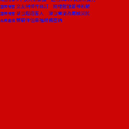
交友網條件自訂 照樣射錯愛神的箭
國際視窗
暴雪趕跑客人 滑雪業淪為氣候災民
國際視窗
雙薪伴侶幸福財務密碼
商周書摘