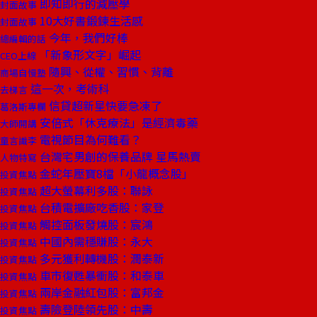
即知即行的減壓學
封面故事
10大好書鍛鍊生活感
封面故事
今年，我們好棒
總編輯的話
「新象形文字」崛起
CEO上線
隨興、從權、習慣、背離
商場自慢塾
這一次，考術科
去梯言
信貸超新星快要急凍了
葛洛斯專欄
安倍式「休克療法」是經濟毒藥
大師開講
電視節目為何難看？
童言識李
台灣宅男創的保養品牌 星馬熱賣
人物特寫
金蛇年壓寶8檔「小龍概念股」
投資焦點
超大螢幕利多股：聯詠
投資焦點
台積電擴廠吃香股：家登
投資焦點
觸控面板發燒股：宸鴻
投資焦點
中國內需穩賺股：永大
投資焦點
多元獲利轉機股：潤泰新
投資焦點
車市復甦暴衝股：和泰車
投資焦點
兩岸金融紅包股：富邦金
投資焦點
壽險登陸領先股：中壽
投資焦點