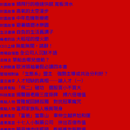
類飛行的極速快感 寬板滑水
封面故事
高氧的太空漫步
封面故事
中年危機新療癒
封面故事
避暑嬉遊冰樂園
封面故事
自負的生活舊調子
生活書摘
大稻埕的煙火節
編者的話
無能無閒，請辭！
CEO上線
全公司人沉默不語
商場自慢塾
草船去哪兒借箭？
去梯言
歐洲領袖暑假必讀四本書
大師開講
「生態系」盟主 強勢主導或共治分利好？
管理相對論
人才短缺的真相——論人才（一）
童言識李
「保二」破功 選股買小不買大
投資焦點
揚聲器老廠三度掛牌 搏六倍增值
科技風雲
曾雅妮回歸孤獨 對抗冠軍魔咒
焦點人物
富邦家族私人帳房現身
焦點人物
「富爸」當靠山 辜仲立越界尬和運
產業風雲
十七人小製藥公司 拚出百億市值
產業風雲
預見燒肉店瓶頸 乾杯進攻新戰場
產業風雲