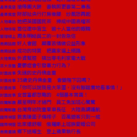
搶帶團大餅 要執照更要第二專長
產業風雲
財部扯央行打房後腿 炒風恐再起
產業風雲
她把英國國民茶 捧成中國高檔茶
人物專訪
首位建中盲生 逾十人當他的眼睛
人物特寫
周永明給員工的一封告急信
管理線上
好人會館 顛覆苦情做公益形象
商周話題
成功的特質 把贏家逼上絕路
商周話題
外資幫腔 搞出零毛利家電大戰
大陸焦點
憂鬱症會引發暴力行為？
百大良醫
失速的史丹佛金童
封面故事
35歲史丹佛金童 會變階下囚嗎？
封面故事
「你可以說我是大笨蛋，沒有腳踏實地看事情！」
封面故事
女首富都忽略的 4個基本常識！
封面故事
晨星明年才過門 員工免加班心驚驚
說聞解趣
台灣育幼院童單車長征 大陸高調護航
說聞解趣
敦奧賺面子傷裡子 百萬遊客只到一成
國際視窗
比家還舒服 俄羅斯上班族愛睡公司
國際視窗
鄉下送報生 登上蘋果執行長
商周書摘