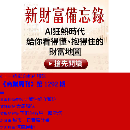
上一期
郭台銘的勝氣
《商業周刊》第 1292 期
守著油條守著妳
董事長嬉遊記
大馬風味
饕姊食記
下町的救星 晴空塔
發現酷建築
城市一日實驗計畫
新鮮事
涼感運動
封面故事