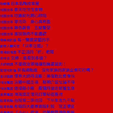
日本名陶故事屋
新鮮事
春天吃悅性食物
封面故事
吃飯前先開心歌唱
封面故事
零污染 身心真輕盈
封面故事
舞色蔬食 五感饗受
封面故事
誰說無肉不能盡歡
封面故事
每一雙提菜籃的手
總編輯的話
「以孝立國」？
創辦人聊天室
不正派的「好」老闆
商場自慢塾
交棒，能看到多遠？
去梯言
不是政治領袖讓危機蔓延的！
大師開講
拚長期動能 沒有家族的家族企業可行嗎？
管理相對論
債券大師丹法斯：美復甦比想像快
全球話題
決勝中國主場 蔡明介這仗輸不得
科技風雲
連接器小廠 兩個月搶走郭董生意
科技風雲
鴻海談定億元訂單秘密基地
產業風雲
台股第二季拉回 下半年攻九千點
投資焦點
布局四大產業高股利股 現正便宜
投資焦點
「小七」戰場 從餐廳再伸到廚房
產業風雲