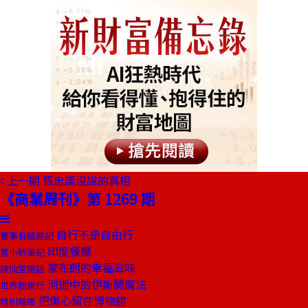
上一期
張忠謀沒說的真相
《商業周刊》第 1269 期
自行不是自由行
董事長嬉遊記
印度餐廳
嘗小鮮筆記
蒙布朗的幸福滋味
詩仙堂閒話
消逝中的伊斯蘭魔法
世界超旅行
把傷心留在博物館
特別報導