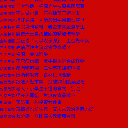
三次危機 把國光生技逼進國際賽
產業風雲
不甘做小農 花卉種苗王搏上市
產業風雲
搞好通路 才能殺出中國狼性競爭
人物專訪
李宗盛執教鞭 看企畫書甄選學生
人物特寫
廣告天王自我摧毀的職場破框學
人物特寫
金正恩「可以沒子彈」 上台先休兵
全球話題
高病原性禽流感會致命嗎？
百大良醫
揭開 美味陷阱
封面故事
不只瘦肉精 美牛根本是合成怪物
封面故事
瘦肉精叩關 三件事不該被呼攏
封面故事
媽媽特攻隊 食材也搞合購
封面故事
跟達人逛市集 打破20個挑菜迷思
封面故事
老人、小學生不懂的食物 別吃！
封面故事
從今天開始 對無良食品說不
封面故事
預防萬一的投資六件事
財富線上
玩藝術也忙生意 艾未未政治秀西方愛
國際視窗
七分鐘 立即讓人改變壞習慣
商周書摘