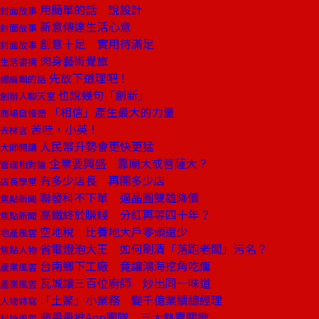
用簡單的話 說設計
封面故事
新意傳達生活心意
封面故事
創意十足 實用待滿足
封面故事
肉身藝術覺旅
生活書摘
先放下道理吧！
總編輯的話
也說幾句「創新」
創辦人聊天室
「相信」產生最大的力量
商場自慢塾
苦哇，小英！
去梯言
人民幣升勢會更快更猛
大師開講
企業要興盛 靠廟大或菩薩大？
管理相對論
有多少店長 再開多少店
店長學堂
聯發科不下單 逼晶圓雙雄降價
焦點新聞
高鐵終於賺錢 分紅再等四十年？
焦點新聞
空地稅 比養地大戶零頭還少
地產風雲
省電燈泡大王 如何刷清「落跑老闆」污名？
焦點人物
台南鄉下工廠 竟讓鴻海挖角吃癟
產業風雲
瓦城讓三百位廚師 炒出同一味道
產業風雲
「土鱉」小業務 變千億業績總經理
人物特寫
蘋果最推App團隊 三大熱賣關鍵
科技風雲