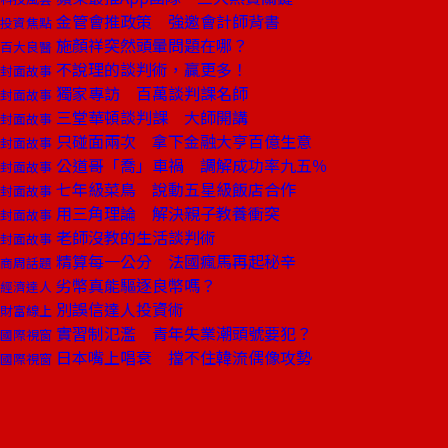
金管會推政策 強邀會計師背書
投資焦點
施顏祥突然頭暈問題在哪？
百大良醫
不說理的談判術，贏更多！
封面故事
獨家專訪 百萬談判課名師
封面故事
三堂華頓談判課 大師開講
封面故事
只碰面兩次 拿下金融大亨百億生意
封面故事
公道哥「喬」車禍 調解成功率九五％
封面故事
七年級菜鳥 說動五星級飯店合作
封面故事
用三角理論 解決親子教養衝突
封面故事
老師沒教的生活談判術
封面故事
精算每一公分 法國瘋馬再起秘辛
商周話題
劣幣真能驅逐良幣嗎？
經濟達人
別誤信達人投資術
財富線上
實習制氾濫 青年失業潮頭號要犯？
國際視窗
日本嘴上唱衰 擋不住韓流偶像攻勢
國際視窗