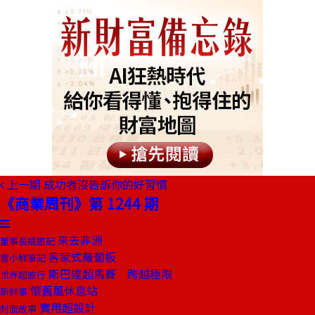
上一期
成功者沒告訴你的好習慣
《商業周刊》第 1244 期
來去非洲
董事長嬉遊記
客家式蘿蔔板
嘗小鮮筆記
斯巴達超馬賽 跨越極限
世界超旅行
懷舊風休息站
新鮮事
實用超設計
封面故事