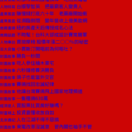
台版黎智英 把最窮客人變貴人
人物特寫
賺慢錢打底六十年 老藥廠開始衝
產業風雲
從瀕臨倒閉 變年營收上億美妝網
產業風雲
紐約房產天后傳授成名心法
商周書摘
不時髦！台科大卻成設計賽常勝軍
商周話題
賣按摩椅 股價年漲二○○％的秘密
人物專訪
小賈斯汀開唱前為何嘔吐？
百大良醫
勝負一秒間
封面故事
吃人參住檜木豪宅
封面故事
六秒鐘修養決勝負
封面故事
鴿子也能當外交官
封面故事
賽鴿找回忠誠紀律
封面故事
他讓台灣賽鴿飛上國家地理頻道
封面故事
一隻種鴿630萬
封面故事
買股票比買房好賺嗎？
經濟達人
投資要懂收放自如
財富線上
人在江湖不得不惡搞
北京週記
東電改革沒誠意 菅內閣也袖手不管
封面故事