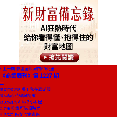
上一期
影響全世界的60公里
《商業周刊》第 1227 期
喂！我在嘉峪關
董事長嬉遊記
花椒與胡椒
饕姊食記
A to Z小木屋
發現酷建築
吃素可以很時尚
新鮮事
修女也瘋旗袍
生活話題