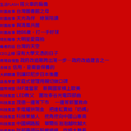
搭火車的扁擔
生活FLASH
台灣圖書館之母
封面故事
天光為伴 綠葉陪讀
封面故事
與清風共居
封面故事
她86歲，打一手好球
封面故事
大明星愛窺拍
特別報導
台灣的天空
編者的話
沒有大學文憑的日子
CEO上線
政府改造剛跨出第一步—政府改造建言之一
商場自慢塾
信用，是需要保養的
去梯言
別讓印尼步日本後塵
大師開講
家庭式管理用親切做口碑
店長學堂
IMF誰當家 新興國家槓上歐美
國際視窗
LED教父 圍攻泰谷光電四部曲
科技風雲
茂德一邊等下市 一邊等郭董救命
科技風雲
李焜耀拚現金 把達虹賣給「奶媽」
科技風雲
科技業搶人 挖角挖向中國山寨商
科技風雲
中國網路股 華爾街泡泡越吹越大
科技風雲
財部帶頭玩股權槓桿 吃相太難看
投資焦點