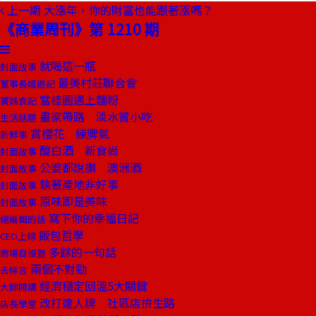
上一期
大漲年，你的財富也能跟著漲嗎？
《商業周刊》第 1210 期
就喝這一瓶
封面故事
最美村莊聯合會
董事長嬉遊記
當桂圓遇上麵粉
饕姊食記
畫家帶路 淡水嘗小吃
生活話題
賞櫻花 練脾氣
新鮮事
酸白酒 新食尚
封面故事
公婆都說讚 澳洲酒
封面故事
執著產地非好事
封面故事
原味即是美味
封面故事
寫下你的幸福日記
總編輯的話
飯包哲學
CEO上線
多餘的一句話
商場自慢塾
兩個不對勁
去梯言
經濟穩定回溫5大關鍵
大師開講
改打達人牌 社區店拚生路
店長學堂