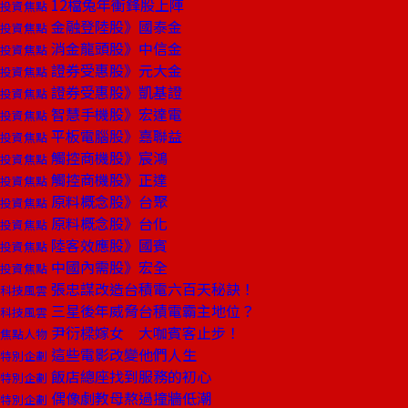
12檔兔年衝鋒股上陣
投資焦點
金融登陸股》國泰金
投資焦點
消金龍頭股》中信金
投資焦點
證券受惠股》元大金
投資焦點
證券受惠股》凱基證
投資焦點
智慧手機股》宏達電
投資焦點
平板電腦股》嘉聯益
投資焦點
觸控商機股》宸鴻
投資焦點
觸控商機股》正達
投資焦點
原料概念股》台聚
投資焦點
原料概念股》台化
投資焦點
陸客效應股》國賓
投資焦點
中國內需股》宏全
投資焦點
張忠謀改造台積電六百天秘訣！
科技風雲
三星後年威脅台積電霸主地位？
科技風雲
尹衍樑嫁女 大咖賓客止步！
焦點人物
這些電影改變他們人生
特別企劃
飯店總座找到服務的初心
特別企劃
偶像劇教母熬過撞牆低潮
特別企劃