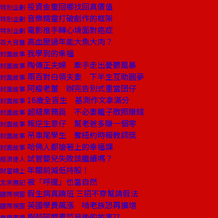
投資金童回鄉找回真價值
特別企劃
音樂精靈打破創作的框架
特別企劃
電影推手轉心境面對癌症
特別企劃
高血壓過年能大魚大肉？
百大良醫
我學到的幸福
封面故事
陶傳正夫婦 牽手走出憂鬱風暴
封面故事
兩百對白領夫妻 下半生互助圓夢
封面故事
阿瘦老董 辦完告別式重當囝仔
封面故事
16歲全盲生 基測作文拿滿分
封面故事
超級業務員 不必妻離子散照賺錢
封面故事
叛逆生意仔 幫老爸多賺一個零
封面故事
吊車尾學生 奪紐約時報教師獎
封面故事
哈佛人都搶著上的幸福課
封面故事
試管嬰兒失敗該繼續嗎？
經濟達人
年關前減低持股！
財富線上
被「呼攏」也當自然
北京週記
假生病真蹺班 三招不穿幫請假法
國際視窗
英國學費飆漲 啃老族恐再擴增
國際視窗
樹菊阿嬤賣菜背後的故事??
商周書摘