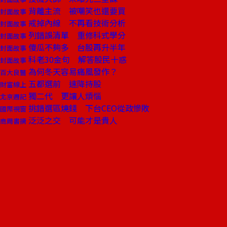
背離主流 被嘲笑也還要買
封面故事
戒掉內線 不再看技術分析
封面故事
列錯誤清單 重修科式學分
封面故事
傻瓜不夠多 台股再升半年
封面故事
科老30金句 解答股民十惑
封面故事
為何冬天容易痛風發作？
百大良醫
五都選前 速降持股
財富線上
獨二代 更讓人煩惱
北京週記
挑錯選區燒錢 下台CEO從政慘敗
國際視窗
泛泛之交 可能才是貴人
商周書摘