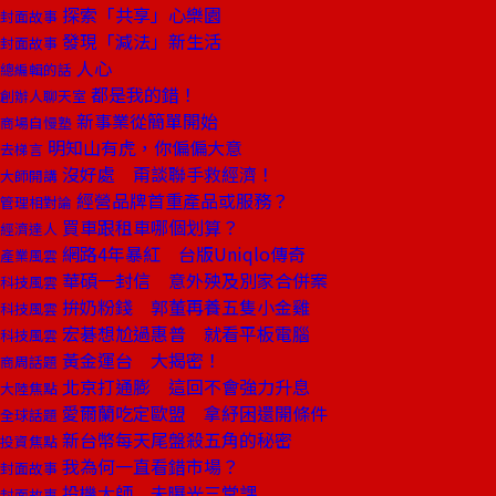
探索「共享」心樂園
封面故事
發現「減法」新生活
封面故事
人心
總編輯的話
都是我的錯！
創辦人聊天室
新事業從簡單開始
商場自慢塾
明知山有虎，你偏偏大意
去梯言
沒好處 甭談聯手救經濟！
大師開講
經營品牌首重產品或服務？
管理相對論
買車跟租車哪個划算？
經濟達人
網路4年暴紅 台版Uniqlo傳奇
產業風雲
華碩一封信 意外殃及別家合併案
科技風雲
拚奶粉錢 郭董再養五隻小金雞
科技風雲
宏碁想尬過惠普 就看平板電腦
科技風雲
黃金運台 大揭密！
商周話題
北京打通膨 這回不會強力升息
大陸焦點
愛爾蘭吃定歐盟 拿紓困還開條件
全球話題
新台幣每天尾盤殺五角的秘密
投資焦點
我為何一直看錯市場？
封面故事
投機大師 未曝光三堂課
封面故事