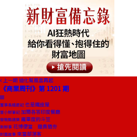
上一期
迪化幫風雲再起
《商業周刊》第 1201 期
也是鐵皮屋
董事長嬉遊記
加爾各答印度餐廳
嘗小鮮筆記
龐畢度的斗笠
發現酷建築
花博便當 雖貴猶夯
新鮮事
來當部落客
封面故事