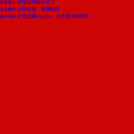
該降低持股水位了
財富線上
台商跨海 搶殯葬財
北京週記
台灣正瘋Uniqlo 日本買氣卻慘跌
國際視窗