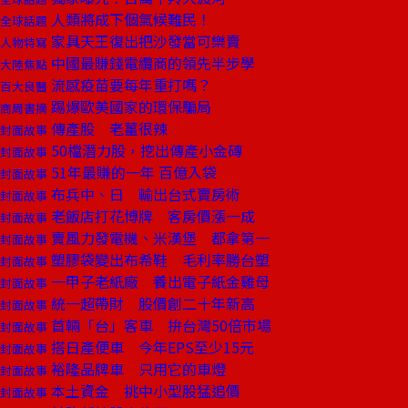
人類將成下個氣候難民！
全球話題
家具天王復出把沙發當可樂賣
人物特寫
中國最賺錢電纜商的領先半步學
大陸焦點
流感疫苗要每年重打嗎？
百大良醫
踢爆歐美國家的環保騙局
商周書摘
傳產股 老薑很辣
封面故事
50檔潛力股，挖出傳產小金磚
封面故事
51年最賺的一年 百億入袋
封面故事
布兵中、日 輸出台式賣房術
封面故事
老飯店打花博牌 客房價漲一成
封面故事
賣風力發電機、米漢堡 都拿第一
封面故事
塑膠袋變出布希鞋 毛利率勝台塑
封面故事
一甲子老紙廠 養出電子紙金雞母
封面故事
統一超帶財 股價創二十年新高
封面故事
首輛「台」客車 拚台灣50倍市場
封面故事
搭日產便車 今年EPS至少15元
封面故事
裕隆品牌車 只用它的車燈
封面故事
本土資金 挑中小型股猛追價
封面故事