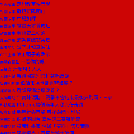
走出教室快樂學
封面故事
發現新陽明山
封面故事
中場加課
封面故事
繪畫天才養成班
封面故事
藝術史三秒通
封面故事
酒香巨蠔艾雷島
風尚之旅
試了才知真滋味
編者的話
礦工頭子的啟示
CEO上線
不看你的眼
商場自慢塾
汗顏啊！大人
去梯言
新興國家別只忙著唱反調
大師開講
低價市場也能有藍海嗎？
管理相對論
選課爆滿怎麼改善？
經濟達人
仁寶陳瑞聰：戰爭不會結束最後只剩兩、三家
人物專訪
PChome股價兩年大漲九倍奇蹟
科技風雲
明年新興市場 看好泰國、印尼
投資焦點
妹婿不回台 辜仲諒二審難解套
焦點新聞
搞鬼科學家 包辦「雙料」諾貝爾獎
全球話題
獨家曝光！百萬牛羚大渡河
全球話題