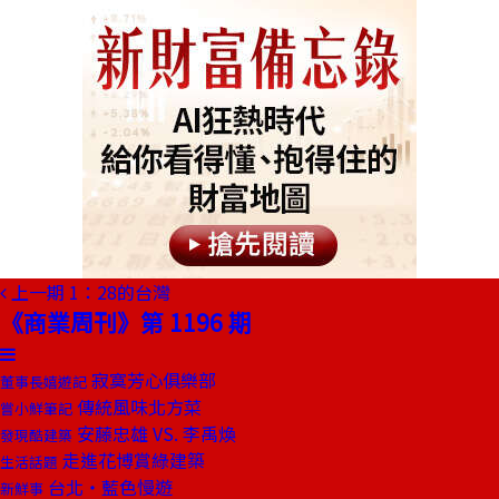
上一期
1：28的台灣
《商業周刊》第 1196 期
寂寞芳心俱樂部
董事長嬉遊記
傳統風味北方菜
嘗小鮮筆記
安藤忠雄 VS. 李禹煥
發現酷建築
走進花博賞綠建築
生活話題
台北‧藍色慢遊
新鮮事