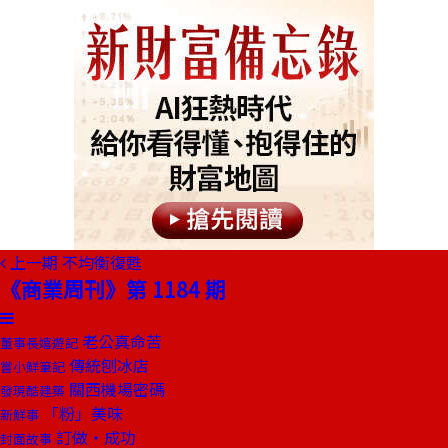
上一期
不均衡復甦
《商業周刊》第 1184 期
老公真命苦
董事長嬉遊記
傳統刨冰店
嘗小鮮筆記
關西機場密碼
發現酷建築
「粉」美味
新鮮事
訂做‧成功
封面故事