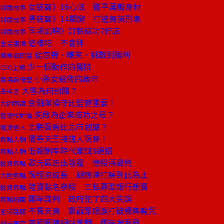
女裝篇》16心法 擺平萬般身材
封面故事
男裝篇》14關鍵 打造菁英形象
封面故事
同場加映》訂製成功7好店
封面故事
這樣吃 不會胖
生活書摘
從忽視、嘲笑、挑戰到勝利
總編輯的話
少一個動作的醫院
CEO上線
小孫女給我的啟示
商場自慢塾
大雪為何封關？
去梯言
金融業操守比監管重要！
大師開講
失敗為企業成功之母？
管理相對論
北縣買房比北市划算？
經濟達人
債券天王接班人現身！
焦點人物
低報酬率時代賺錢3絕招
焦點人物
歐元區走出陰霾 德股漲最兇
投資焦點
保經濟成長 胡錦濤打房到此為止
大陸焦點
陸資點名參股 三私募型銀行想賣
投資焦點
兩岸談判 政府犯了四大失誤
焦點新聞
不賣天真 靠觀眾眼淚打破續集魔咒
全球話題
美國團購網站賺翻 兩岸掀跟風
科技風雲