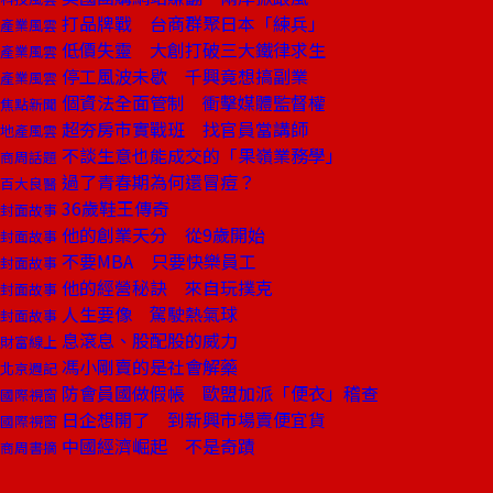
打品牌戰 台商群聚日本「練兵」
產業風雲
低價失靈 大創打破三大鐵律求生
產業風雲
停工風波未歇 千興竟想搞副業
產業風雲
個資法全面管制 衝擊媒體監督權
焦點新聞
超夯房市實戰班 找官員當講師
地產風雲
不談生意也能成交的「果嶺業務學」
商周話題
過了青春期為何還冒痘？
百大良醫
36歲鞋王傳奇
封面故事
他的創業天分 從9歲開始
封面故事
不要MBA 只要快樂員工
封面故事
他的經營秘訣 來自玩撲克
封面故事
人生要像 駕駛熱氣球
封面故事
息滾息、股配股的威力
財富線上
馮小剛賣的是社會解藥
北京週記
防會員國做假帳 歐盟加派「便衣」稽查
國際視窗
日企想開了 到新興市場賣便宜貨
國際視窗
中國經濟崛起 不是奇蹟
商周書摘