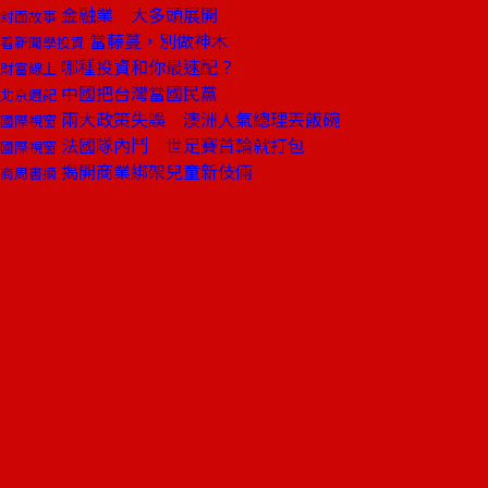
金融業 大多頭展開
封面故事
當藤蔓，別做神木
看新聞學投資
哪種投資和你最速配？
財富線上
中國把台灣當國民黨
北京週記
兩大政策失誤 澳洲人氣總理丟飯碗
國際視窗
法國隊內鬥 世足賽首輪就打包
國際視窗
揭開商業綁架兒童新伎倆
商周書摘