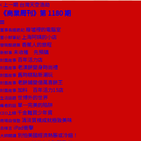
上一期
台灣天空浩劫
《商業周刊》第 1180 期
廢墟裡的電腦室
董事長嬉遊記
上海阿姨的小店
嘗小鮮筆記
香蕉人的旅程
發現酷建築
未收穫 先預購
新鮮事
百年活力店
封面故事
老漢餅變身時尚禮
封面故事
舊時糕點新潮玩
封面故事
老餅鋪變億萬喜餅王
封面故事
加料 百年活力15店
封面故事
世博外的世界
生活話題
單一完美的陷阱
編者的話
千金難買少年貧
CEO上線
清淡質樸成就極致美味
商場自慢塾
iPad衝擊
去梯言
別怕美國經濟熱脹或冷縮！
大師開講