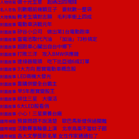
做十元生意 起碼出四塊錢
人物特寫
別數眼前幾顆豆子 要就數一整袋
名人忠告
教考生填對志願 毛利率衝上四成
大陸焦點
電動車決戰元年
封面故事
矽谷小公司 做出第1台電動跑車
封面故事
當電池取代汽油 「加油」73秒搞定
封面故事
超跑車心臟出自台中鄉下
封面故事
打敗三洋 攻入BMW供應鏈
封面故事
連接器龍頭 吃下比亞迪6成訂單
封面故事
3大方向 壓寶電動車概念股
封面故事
LED商機大發光
封面故事
靠購併變全台霸主
封面故事
早5年壓寶變股王
封面故事
綁住三星 大復活
封面故事
6大LED股看俏
封面故事
小心！三星棄養台廠
封面故事
預算問題不說清楚 歐巴馬新健保過關難
國際視窗
活動賽事輪番上演 北京鳥巢不當蚊子館
國際視窗
各大文學獎新名單 女性作家通通包了
國際視窗