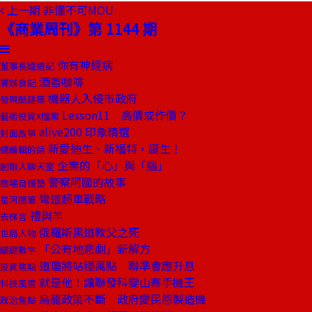
上一期
非懂不可MOU
《商業周刊》第 1144 期
你有神經病
董事長嬉遊記
酒香咖啡
饕姊食記
機器人入侵市政府
發現酷建築
Lesson11 高價或作價？
藝術投資X檔案
alive200 印象精選
封面故事
新愛迪生、新福特，誕生！
總編輯的話
企業的「心」與「腦」
創辦人聊天室
警察阿國的故事
商場自慢塾
彎道超車戰略
星河隨筆
禮與羊
去梯言
俄羅斯黑道教父之死
世局人物
「公有地悲劇」新解方
關鍵數字
道瓊將站穩萬點 聯準會應升息
投資焦點
就是他！讓聯發科變山寨手機王
科技風雲
烏龍政策不斷 政府變民怨製造機
政治焦點