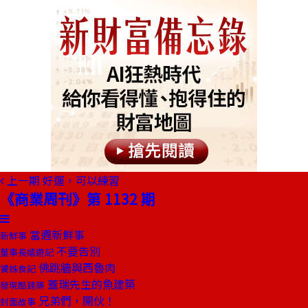
上一期
好運，可以練習
《商業周刊》第 1132 期
當週新鮮事
新鮮事
不要告別
董事長嬉遊記
佛跳牆與西魯肉
饕姊食記
蓋瑞先生的魚建築
發現酷建築
兄弟們，開伙！
封面故事