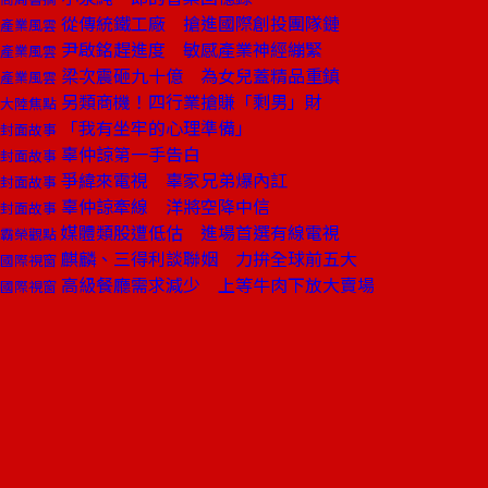
從傳統鐵工廠 搶進國際創投團隊鏈
產業風雲
尹啟銘趕進度 敏感產業神經繃緊
產業風雲
梁次震砸九十億 為女兒蓋精品重鎮
產業風雲
另類商機！四行業搶賺「剩男」財
大陸焦點
「我有坐牢的心理準備」
封面故事
辜仲諒第一手告白
封面故事
爭緯來電視 辜家兄弟爆內訌
封面故事
辜仲諒牽線 洋將空降中信
封面故事
媒體類股遭低估 進場首選有線電視
霸榮觀點
麒麟、三得利談聯姻 力拚全球前五大
國際視窗
高級餐廳需求減少 上等牛肉下放大賣場
國際視窗