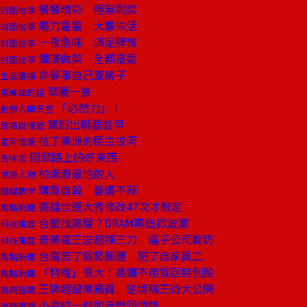
餐餐精彩 絕無剩菜
封面故事
磨刀霍霍 大夥快活
封面故事
一夜魚味 滿足脾胃
封面故事
鐵漢做菜 全都是愛
封面故事
非夢事自己蓋房子
生活書摘
華麗一族
總編輯的話
「必然力」！
創辦人聊天室
寶劍出鞘要趁早
商場自慢塾
拉丁美洲的民主拔河
星河隨筆
回頭路上的好東西
去梯言
柏南奇最怕的人
世局人物
購買自殺 要價不菲
關鍵數字
高雄世運大秀修改47次才敲定
焦點新聞
台塑找高層？DRAM再造掀波瀾
科技風雲
奇美電王志超揮三刀 逼子公司斷奶
科技風雲
台電苦了弱勢團體 肥了自家員工
焦點新聞
「特權」很大！高鐵不用買回特別股
焦點新聞
王牌超級業務員 逆境稱王術大公開
商周話題
小泉純一郎的音樂回憶錄
商周書摘