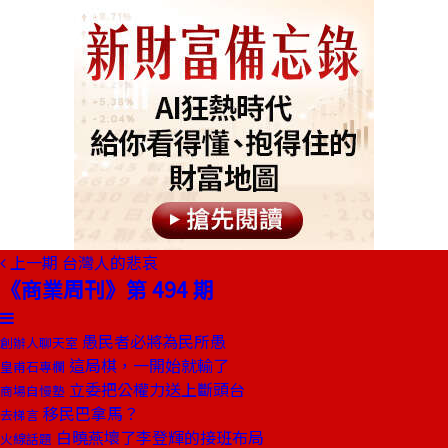
上一期
台灣人的悲哀
《商業周刊》第 494 期
愚民者必將為民所愚
創辦人聊天室
這局棋，一開始就輸了
皇甫石專欄
立委把公權力送上斷頭台
商場自慢塾
移民巴拿馬？
去梯言
白曉燕壞了李登輝的接班布局
火線話題