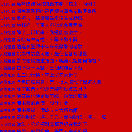
民營媒體的怒吼轟不倒「賴皮」內閣？
火線話題
國民黨顢頇的高官讓台灣民眾徹底覺醒
火線話題
吳振吉：基層警員很沒有成就感
火線話題
林鈺祥：五萬人不代表多數民意
火線話題
除了上街抗議，我還能怎麼辦？
火線話題
有錢有車有權，不辭不辭不辭
火線話題
這是李登輝十年來最嚴酷的考驗
火線話題
姚高橋岌岌可危，繼任者各有隱憂
火線話題
警力結構嚴重扭曲，曉燕沉冤如何得雪？
火線話題
白冰冰一席話，三個政務官下台
火線話題
五二○行情，未上演先夭折？
產業風雲
今年的股東會，有一批人取代了黑道大哥
產業風雲
除了股票，你還有哪些投資工具？
產業風雲
治安惡化硬是壓下統一企業的股價
產業風雲
陳由豪的百億「設計」夢
產業風雲
陳由豪捐十億成立台大博物館
產業風雲
買的時候一坪二千元，賣的時候一坪二十萬
產業風雲
當年，公公把財產都登記在我名下
人物特寫
信用卡愈用愈兇，美國人愈來愈窮
國際視窗