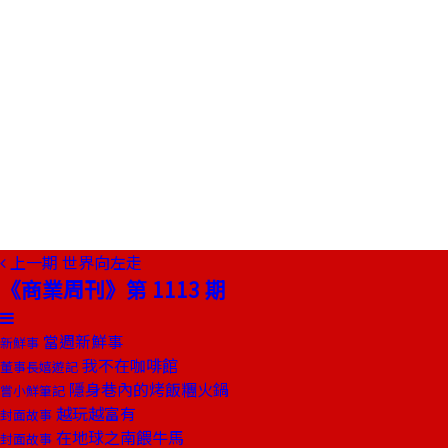
上一期
世界向左走
《商業周刊》第 1113 期
當週新鮮事
新鮮事
我不在咖啡館
董事長嬉遊記
隱身巷內的烤飯糰火鍋
嘗小鮮筆記
越玩越富有
封面故事
在地球之南餵牛馬
封面故事