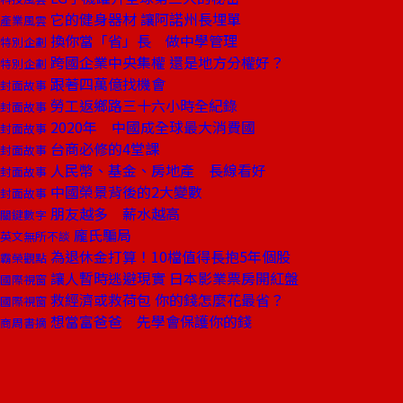
它的健身器材 讓阿諾州長埋單
產業風雲
換你當「省」長 做中學管理
特別企劃
跨國企業中央集權 還是地方分權好？
特別企劃
跟著四萬億找機會
封面故事
勞工返鄉路三十六小時全紀錄
封面故事
2020年 中國成全球最大消費國
封面故事
台商必修的4堂課
封面故事
人民幣、基金、房地產 長線看好
封面故事
中國榮景背後的2大變數
封面故事
朋友越多 薪水越高
關鍵數字
龐氏騙局
英文無所不談
為退休金打算！10檔值得長抱5年個股
霸榮觀點
讓人暫時逃避現實 日本影業票房開紅盤
國際視窗
救經濟或救荷包 你的錢怎麼花最省？
國際視窗
想當富爸爸 先學會保護你的錢
商周書摘