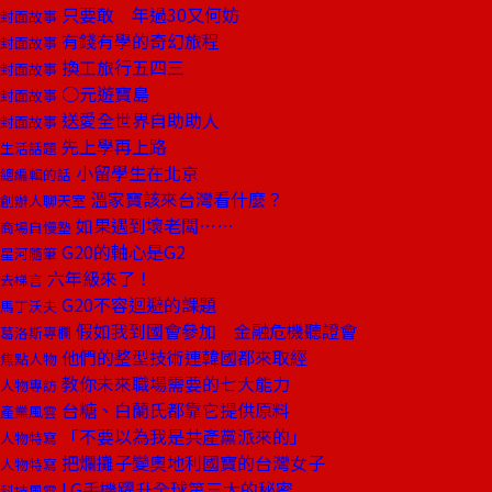
只要敢 年過30又何妨
封面故事
有錢有學的奇幻旅程
封面故事
換工旅行五四三
封面故事
○元遊寶島
封面故事
送愛全世界自助助人
封面故事
先上學再上路
生活話題
小留學生在北京
總編輯的話
溫家寶該來台灣看什麼？
創辦人聊天室
如果遇到壞老闆……
商場自慢塾
G20的軸心是G2
星河隨筆
六年級來了！
去梯言
G20不容迴避的課題
馬丁沃夫
假如我到國會參加 金融危機聽證會
葛洛斯專欄
他們的整型技術連韓國都來取經
焦點人物
教你未來職場需要的七大能力
人物專訪
台糖、白蘭氏都靠它提供原料
產業風雲
「不要以為我是共產黨派來的」
人物特寫
把爛攤子變奧地利國寶的台灣女子
人物特寫
LG手機躍升全球第三大的秘密
科技風雲