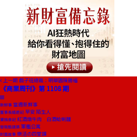
上一期
戲子班總裁：明華園陳勝福
《商業周刊》第 1108 期
當週新鮮事
新鮮事
早安 陌生人
董事長嬉遊記
紅酒燉牛肉 白酒蛤蜊麵
饕姊食記
軍艦公寓
發現酷建築
樂活の四堂課
封面故事