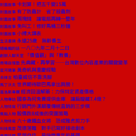
卡划算！把五千變15萬
封面故事
有了防蟲計 省了殺蟲劑
封面故事
兩塊錢 讓電扇再轉一整年
封面故事
免叫工！修好馬桶三秒鐘
封面故事
小搏大課表
封面故事
永遠25歲 無齡養生
生活書摘
一八○九年二月十二日
總編輯的話
「價值觀」與「教養」
創辦人聊天室
先典藏，再學習——台灣數位內容產業的關鍵變革
商場自慢塾
黃奇帆與重慶經驗
星河隨筆
柏臺威信不靠洗腳
去梯言
世界期待歐巴馬拿出肩膀！
馬丁沃夫
經濟回溫解藥：力保特定資產價格
葛洛斯專欄
國泰為何免費提供金庫 讓扁嫂藏7.4億？
人物專訪
行銷門外漢顛覆傳統直銷的三步棋
人物特寫
股價跌8成後的突圍策略
焦點人物
六十歲鐵血女將 恐成雅虎剪刀手
人物特寫
茂德落難 對手已寫好接收劇本
科技風雲
愛與自信 是快樂童年的基礎
商周話題