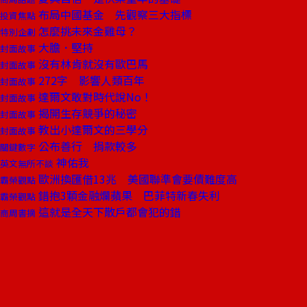
布局中國基金 先觀察三大指標
投資焦點
怎麼挑未來金雞母？
特別企劃
大膽．堅持
封面故事
沒有林肯就沒有歐巴馬
封面故事
272字 影響人類百年
封面故事
達爾文敢對時代說No！
封面故事
揭開生存競爭的秘密
封面故事
教出小達爾文的三學分
封面故事
公布善行 捐款較多
關鍵數字
神佑我
英文無所不談
歐洲換匯借13兆 美國聯準會要債難度高
霸榮觀點
錯抱3顆金融爛蘋果 巴菲特新春失利
霸榮觀點
這就是全天下散戶都會犯的錯
商周書摘