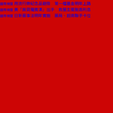
用流行樂紀念品避險 第一檔基金明年上路
國際視窗
美「房貸羅賓漢」出手 救屋主擺脫高利息
國際視窗
日新藥事法明年實施 藥局、超商聯手卡位
國際視窗