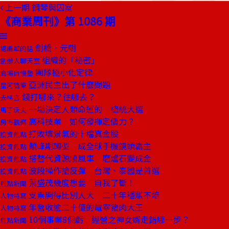
上一期
鋼琴與囚室
《商業周刊》第 1086 期
劍橋．元朝
總編輯的話
組織的「秘密」
創辦人聊天室
團隊極小化定律
商場自慢塾
亞洲民主出了什麼問題
星河隨筆
錢打哪來？往哪去？
去梯言
一場決定人類命運的 總統大選
馬丁沃夫
高科技業 如何發揮定價力？
房市觀察
打敗壞景氣的十檔真金股
投資焦點
顛峰期轉型 成全球手機鏡頭霸主
投資焦點
搭替代資源順風車 磨爐石變成金
投資焦點
波段操作搶反彈 台灣、泰國是首選
投資焦點
葉盛茂幾度想要 自我了斷！
焦點新聞
支票開得比別人大 二十年穩賺不賠
人物特寫
年營收逾二十億的電宰豬肉大王
人物特寫
10個事業8個虧 經營之神女婿走錯哪一步？
焦點新聞