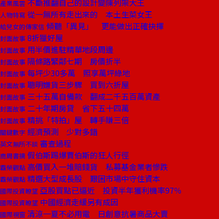
不斷推翻自己的設計變陳列架大王
產業風雲
從一無所有走出來的 本土生菜女王
人物特寫
傾聽「異見」 更能做出正確抉擇
給兒女的傳家信
8折獵好屋
封面故事
用半價進駐精華地段周邊
封面故事
隔條路緊鄰七期 房價折半
封面故事
每坪少30多萬 照享萬坪綠地
封面故事
聰明嫌貨三步驟 買到六折屋
封面故事
三十五萬自備款 翻成二千五百萬資產
封面故事
二十年期房貸 省下五十四萬
封面故事
精挑「特拍」屋 轉手賺三倍
封面故事
經濟預測 少對多錯
關鍵數字
審查過程
英文無所不談
假伯斯踢爆賈伯斯的狂人行徑
商周書摘
高價買入一堆賠錢貨 私募基金業者慘跌
霸榮觀點
精選大型成長股 艱困市場中守住資本
霸榮觀點
亞股買點已逼近 投資半年獲利機率97％
國際投資瞭望
中國經濟走緩另有成因
國際投資瞭望
清涼一夏不必用電 日創意抗暑商品大賣
國際視窗