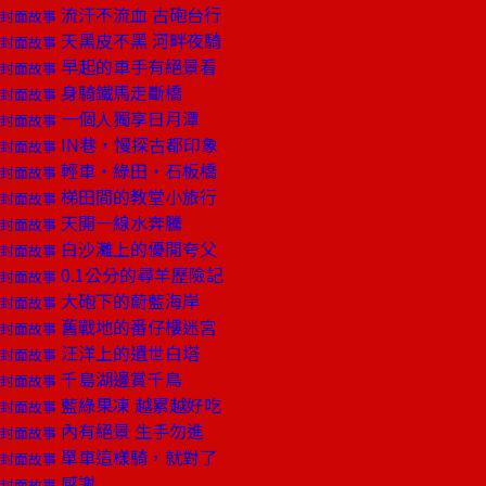
流汗不流血 古砲台行
封面故事
天黑皮不黑 河畔夜騎
封面故事
早起的車手有絕景看
封面故事
身騎鐵馬走斷橋
封面故事
一個人獨享日月潭
封面故事
IN巷，慢探古都印象
封面故事
輕車‧綠田‧石板橋
封面故事
梯田間的教堂小旅行
封面故事
天開一線水奔騰
封面故事
白沙灘上的優閒夸父
封面故事
0.1公分的尋羊歷險記
封面故事
大砲下的蔚藍海岸
封面故事
舊戰地的番仔樓迷宮
封面故事
汪洋上的遺世白塔
封面故事
千島湖邊賞千鳥
封面故事
藍綠果凍 越累越好吃
封面故事
內有絕景 生手勿進
封面故事
單車這樣騎，就對了
封面故事
感謝
封面故事