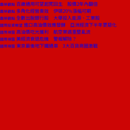
百歲通用可望起死回生 股價2年內翻倍
霸榮觀點
多角化經營奏效 伊頓20％漲幅可期
霸榮觀點
全數出脫銀行股 大舉投入能源、工業股
霸榮觀點
進口高油價效應發酵 亞洲經濟下半年更惡化
國際投資瞭望
高油價吃光獲利 航空業遇重整亂流
國際視窗
美經濟衰退危機 警報解除？
國際視窗
東京最後地下鐵通車 3大百貨商圈激戰
國際視窗