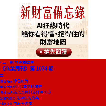
上一期
地產雙雄傳
《商業周刊》第 1074 期
綠色旅行
編者的話
到雪梨爬橋去
董事長嬉遊記
菠菜沙拉與涼拌青木瓜
饕姊食記
先知性的公寓
發現酷建築
自転車の旅
封面故事