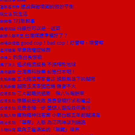
建設與破壞間的微妙平衡
重新看世界
玩生活
玩生活
7月新鮮事
新鮮事
白飯也可以是一道菜
編者的話
台灣媒體準備好了？
創辦人聊天室
good cop！bad cop！好警察，壞警察
商場自慢塾
早衰政權症候群
星河隨筆
釣魚台長恨歌
去梯言
追求經濟成長 不須榨乾地球
馬丁沃夫
台灣高科技業 前進日本吧！
房市觀察
五大經濟專家會診 通膨風暴下的越南
焦點新聞
越南重演泰國危機 機會不大
焦點新聞
三大戰略抗通膨 保六％報酬率
投資焦點
慘勝就是失敗 黃春發親打求和電話
投資焦點
兆豐金慢一步 董總人選投效何壽川
投資焦點
瘋狗精神找答案 小郭台銘五年超越鴻海
焦點人物
「華聚」人脈 為江丙坤談判鋪路
政治焦點
犀角王霍滿棠的「無藏」境界
人物特寫