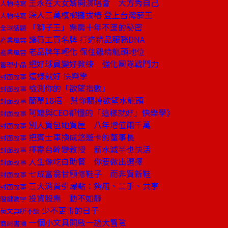
王永在大女婿開演唱會 大方秀自己
人物特寫
深入三萬檳榔攤拔樁 登上台灣菸王
人物特寫
「獅子王」票房十年不墜的秘密
全球話題
讓員工買名牌 打造精品服務DNA
產業風雲
老品牌年輕化 保住雞精龍頭地位
產業風雲
把好球員變好教練 強化團隊戰鬥力
管理小品
這樣就好 快樂學
封面故事
檢測你的「欲望指數」
封面故事
簡單18招 幫你關掉欲望水龍頭
封面故事
阿嬤與CEO都懂的「這樣就好」快樂學》
封面故事
別人買包她買屋 八年增值兩千萬
封面故事
把賓士車換成悠遊卡的董事長
封面故事
揮霍台幹變教授 薪水減半也快活
封面故事
人生像吃自助餐 你要做出選擇
封面故事
七成富翁甘願修鞋子 而非買新鞋
封面故事
三大消費引爆點：夠用、二手、共享
封面故事
投資股票 動不如靜
關鍵數字
少不更事的日子
英文無所不談
一個小文具開啟一趟大冒險
商周書摘