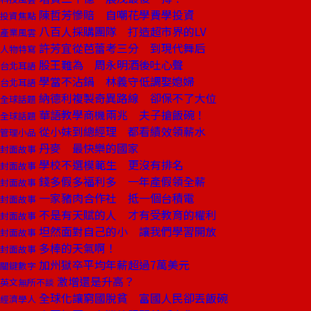
陳哲芳慘賠 自嘲花學費學投資
投資焦點
八百人採購團隊 打造超市界的LV
產業風雲
許芳宜從芭蕾考三分 到現代舞后
人物特寫
股王難為 周永明酒後吐心聲
台北耳語
學當不沾鍋 林義守低調娶媳婦
台北耳語
納德利複製奇異路線 卻保不了大位
全球話題
華語教學商機兩兆 夫子搶飯碗！
全球話題
從小妹到總經理 都看績效領薪水
管理小品
丹麥 最快樂的國家
封面故事
學校不選模範生 更沒有排名
封面故事
錢多假多福利多 一年產假領全薪
封面故事
一家豬肉合作社 抵一個台積電
封面故事
不是有天賦的人 才有受教育的權利
封面故事
坦然面對自己的小 讓我們學習開放
封面故事
多棒的天氣啊！
封面故事
加州獄卒平均年薪超過7萬美元
關鍵數字
激增還是升高？
英文無所不談
全球化讓窮國脫貧 富國人民卻丟飯碗
經濟學人