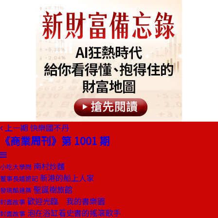
上一期
快樂國不丹
《商業周刊》第 1001 期
南村炒麵
小吃大學問
新港的船上人家
董事長嬉遊記
聖誕樹旅館
發現酷建築
歡迎光臨 我的書樂園
封面故事
泡在浴缸看史書的搖滾歌手
封面故事