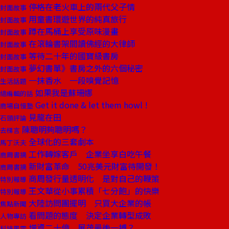
停格在老火車上的兩代父子情
封面故事
用童書環遊世界的純真旅行
封面故事
蹲在馬桶上享受原味漫畫
封面故事
在滾輪書架間讀佛經的大律師
封面故事
等待二十年的國寶級書房
封面故事
夢幻書單》書房之外的六個秘密
封面故事
一抹香水 一段嗅覺記憶
生活話題
如果我是蘇珊娜
總編輯的話
Get it done & let them howl !
商場自慢塾
見龍在田
石頭評論
陳聰明夠聰明嗎？
去梯言
全球化的三套劇本
馬丁沃夫
工作轉嫁客戶 企業坐享白吃午餐
商周書摘
新財富革命 50兆美元財富待開發！
商周書摘
商周發行量透明化 是對自己的鞭策
特別報導
王文華從小事累積「七分飽」的快樂
特別報導
大陸訪問團擺明 只買大企業的帳
焦點新聞
看問題的態度 決定企業轉型成敗
人物專訪
增資二十億 展茂最後一搏？
科技風雲