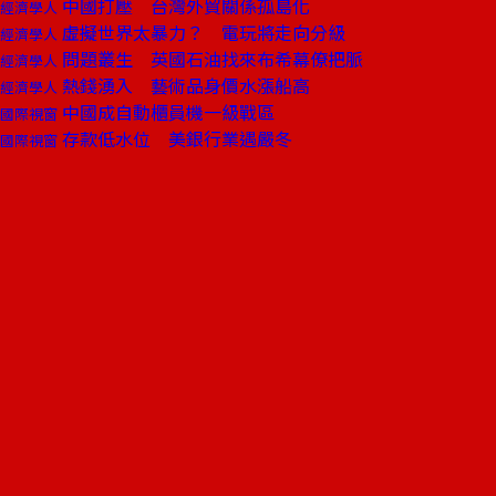
中國打壓 台灣外貿關係孤島化
經濟學人
虛擬世界太暴力？ 電玩將走向分級
經濟學人
問題叢生 英國石油找來布希幕僚把脈
經濟學人
熱錢湧入 藝術品身價水漲船高
經濟學人
中國成自動櫃員機一級戰區
國際視窗
存款低水位 美銀行業遇嚴冬
國際視窗