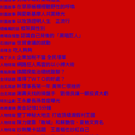
在草原帳棚裡聽野性的呼喚
封面故事
與愛斯基摩人共賞綠光
封面故事
以攻頂證明人生 正流行
封面故事
框架與性別
總編輯的話
認識自己背後的「黑暗巨人」
商場自慢塾
世貿會議的感動
石頭評論
吃人夠夠
去梯言
企業加稅不當 全民埋單
馬丁沃夫
網路狂人馬雲的以小搏大術
人物特寫
換閣揆能治總統跛腳？
焦點新聞
誰得了ＷＴＯ的好處？
全球話題
幹理事長第一年 黃崇仁很挫折
台北耳語
謝壽夫找的操盤手 劉億良讓一銀投資大虧
台北耳語
王永慶長孫首度曝光
特別企劃
黃金記憶15分鐘
商周書摘
墾丁神秘大地主 打造頂級渡假村王國
人物特寫
陳力健靠「敢喊」和蘇艷雪、夏鮑文齊名
人物特寫
炒熱雙卡話題 王嘉樞也炒紅自己
人物特寫