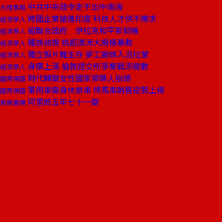
中共中央政令走不出中南海
大陸焦點
跨國企業搶進印度 科技人才供不應求
經濟學人
組聯合政府 伊拉克和平新契機
經濟學人
種族歧視 挑起澳洲大規模暴動
經濟學人
獨立製片難生存 夢工廠嫁入派拉蒙
經濟學人
身價上漲 倫敦證交所爭奪戰添變數
經濟學人
時代轉變女性國家領導人抬頭
國際視窗
軍用車變身休旅車 悍馬車銷售逆勢上揚
國際視窗
阿里郎五年七十一變
商周書摘