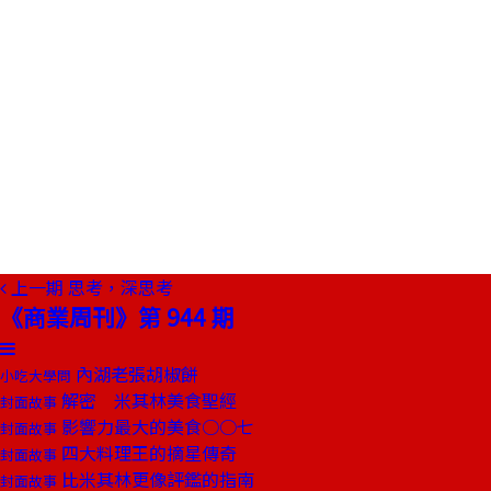
上一期
思考，深思考
《商業周刊》第 944 期
內湖老張胡椒餅
小吃大學問
解密 米其林美食聖經
封面故事
影響力最大的美食○○七
封面故事
四大料理王的摘星傳奇
封面故事
比米其林更像評鑑的指南
封面故事