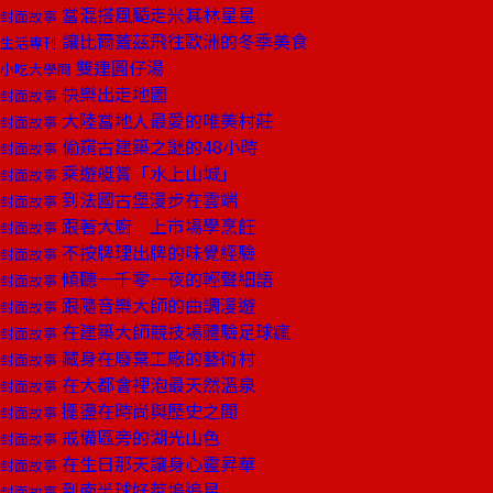
當混搭風颳走米其林星星
封面故事
讓比爾蓋茲飛往歐洲的冬季美食
生活專刊
雙連圓仔湯
小吃大學問
快樂出走地圖
封面故事
大陸當地人最愛的唯美村莊
封面故事
偷窺古建築之謎的48小時
封面故事
乘遊艇賞「水上山城」
封面故事
到法國古堡漫步在雲端
封面故事
跟著大廚 上市場學烹飪
封面故事
不按牌理出牌的味覺經驗
封面故事
傾聽一千零一夜的輕聲細語
封面故事
跟隨音樂大師的曲調漫遊
封面故事
在建築大師競技場體驗足球瘋
封面故事
藏身在廢棄工廠的藝術村
封面故事
在大都會裡泡最天然溫泉
封面故事
擺盪在時尚與歷史之間
封面故事
戒備區旁的湖光山色
封面故事
在生日那天讓身心靈昇華
封面故事
到南半球好萊塢追星
封面故事