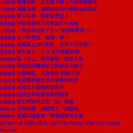
幫錢伯斯、孫正義大賺十六倍的操盤手
人物特寫
兩種洗禮 讓閻焱成為中國最佳創投家
人物特寫
雙卡利率 哪家最便宜？
投資焦點
神秘買盤吃下兆豐金六％股權
投資焦點
「各省狀元進了北大 就別再爭第一」
人物特寫
五十年老店 最後一搏？
產業風雲
為鐵馬上流行彩妝 它拿下世界第一
產業風雲
積木裝上ＣＰＵ 反攻電腦遊戲
產業風雲
靠「手工」贏得戴爾、廣達大單
科技風雲
和信超媒體轉型之路的最大賭注
科技風雲
社會轉型 夫妻角色 開始互換
封面故事
投信戰將變全世界最貴的保母
封面故事
台灣主夫運動的號角手
封面故事
國際企業總裁背後的總裁
封面故事
老公持家的五把「金」算盤
封面故事
交換任務 讓經理人「換腦袋」
管理小品
富國保護農業 害窮國農民失業
關鍵數字
勿因小失大 Don't Be Penny Wise and Pound
英文無所不談
Foolish