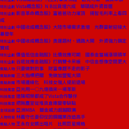
Vista概念股》N B出貨增六成 華碩成外資首選
特別企劃
影音革命概念股》富爸爸功力灌頂 揚智毛利率上看四
特別企劃
成
中國收成概念股》大陸市場需求激增 光群雷射迎接大
特別企劃
暴發年
中國收成概念股》奧運題材、通路大開 外資強力鎖定
特別企劃
寶成
價值低估金融股》比價效應可期 國泰金當補漲領頭羊
特別企劃
谷底效應金融股》打銷雙卡呆帳 中信金想像空間更大
特別企劃
只要做對的事 財富像趕不走的影子
焦點人物
三大指標把關 免做加盟冤大頭
焦點新聞
市場邊緣化 科技女強人提前退場
焦點新聞
亞光用一○九億換來一場革新
科技風雲
連陳昭榮都成了Vista合作夥伴
科技風雲
把無塵室從堆貨倉庫變零缺點
科技風雲
亞洲MBA 鍍金威力超越歐美
全球話題
林義守也要仰仗的鋼鐵業改造高手
人物特寫
王永在女婿出唱片 比照巨星規格
焦點人物