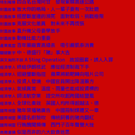
四百名台灣阿甘 發現紫蝶高速公路
特別報導
放大你的格局，人一輩子要有一次壯遊
封面故事
經歷斷崖邊的瀕死 面對軟弱、挑戰極限
封面故事
克服文化差異 對未來不再慌張
封面故事
直升機父母要學放手
封面故事
動機比能力重要
封面故事
百年藥廠賣高級表 吸引嚴凱泰消費
產業風雲
中、德盛行「豬」事大吉
關鍵數字
A Sting Operation 故設圈套，誘人入罪
英文無所不談
終結伊朗核武 應從經濟制裁下手
經濟學人
迴避壟斷指控 蘋果將箭靶轉向唱片公司
經濟學人
投資人發燒 中國官員開出降溫藥方
經濟學人
氣候異常 溫度、雨量也能成投資標的
經濟學人
師法航空業 證交所吹起跨國結盟風
經濟學人
全球化奏效 英國人均所得超越法、德
經濟學人
豬年禁播豬廣告 中國箝制媒體又一章
國際視窗
美國名廚鼓吹 傳統飼養的豬肉翻紅
國際視窗
行賄醜聞頻傳 西門子百年聲譽大挫
國際視窗
似是而非的六大飲食迷思
商周書摘