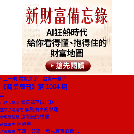
上一期
買對房子 富貴一輩子
《商業周刊》第 1004 期
嘉義延平街米糕
小吃大學問
享受換車的樂趣
董事長嬉遊記
弦琴般的橋樑
發現酷建築
懶過年
封面故事
花四十分鐘 看見真實的自己
封面故事