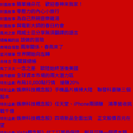
簡單幾朵花 歡迎春神來我家！
封面故事
零壓力的內心小旅行
封面故事
為自己熬碗音樂雞湯
封面故事
與電影大師的春日約會
封面故事
用威士忌分享無須翻譯的語言
風尚之旅
該做的冒險
總編輯的話
兩岸關係，春燕來了
商場自慢塾
世界開始向左轉
星河隨筆
年關算總帳
去梯言
一念之差 歐陸始終落後美國
馬丁沃夫
全球資本市場的兩大潛力區
房市觀察
布局10,000點行情 搶賺20％
特別企劃
娛樂科技概念股》手機晶片橫掃大陸 聯發科要賺三個
特別企劃
股本
娛樂科技概念股》任天堂、iPhone兩頭賺 鴻準營收挑
特別企劃
戰千億
娛樂科技概念股》四項新品全面出貨 正文股價百元在
特別企劃
望
Vista概念股》代工訂單掛保證 創見可賺一個資本額
特別企劃