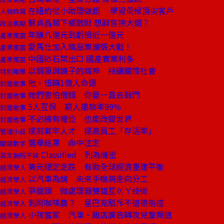
在紐約從小助理做起 學習伺候頂尖客戶
人物特寫
蘇貞昌頻下鄉散財 想辭官拚大選？
政治焦點
年賺八億元到虧損近一億元
產業風雲
愛馬仕加入精品業擴張大戰！
產業風雲
中國砂石禁出口 國產實業利多
產業風雲
以鋼筆與鏡子的精神 持續關懷社會
特別報導
他，扭轉1億人命運
封面故事
她們害怕借錢 你要一直去敲門
封面故事
5人互保 窮人還款率99％
封面故事
不必擁有權位 也能改變世界
封面故事
提前套牢人才 提高員工「存活率」
管理小品
選舉結果 命中注定
關鍵數字
Classified 列為機密
英文無所不談
美元穩定走跌 有助全球經濟重建平衡
經濟學人
以汽車為鏡 未來手機將走向分工
經濟學人
爭龍頭 微處理器雙雄互ㄍㄚ技術
經濟學人
剝削咖啡農？ 星巴克駁斥不道德指控
經濟學人
小孩當家 汽車、飯店廣告轉攻兒童頻道
經濟學人