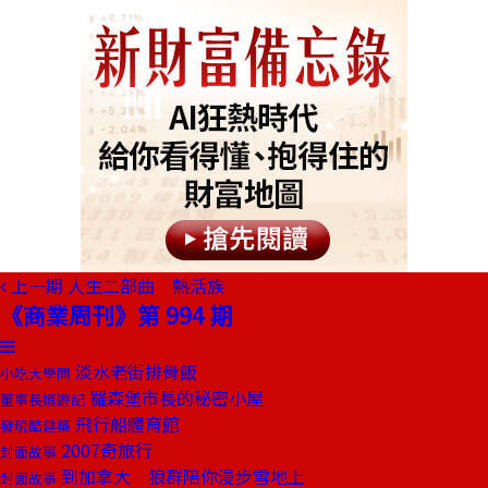
上一期
人生二部曲 熱活族
《商業周刊》第 994 期
淡水老街排骨飯
小吃大學問
羅森堡市長的秘密小屋
董事長嬉遊記
飛行船體育館
發現酷建築
2007奇旅行
封面故事
到加拿大 狼群陪你漫步雪地上
封面故事