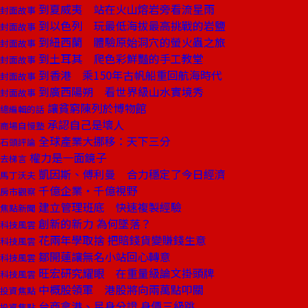
到夏威夷 站在火山熔岩旁看流星雨
封面故事
到以色列 玩最低海拔最高挑戰的岩鹽
封面故事
到紐西蘭 體驗原始洞穴的螢火蟲之旅
封面故事
到土耳其 爬色彩鮮豔的手工教堂
封面故事
到香港 乘150年古帆船重回航海時代
封面故事
到廣西陽朔 看世界級山水實境秀
封面故事
讓貧窮陳列於博物館
總編輯的話
承認自己是壞人
商場自慢塾
全球產業大挪移：天下三分
石頭評論
權力是一面鏡子
去梯言
凱因斯、傅利曼 合力穩定了今日經濟
馬丁沃夫
千億企業‧千億視野
房市觀察
建立管理班底 快速複製經驗
焦點新聞
創新的新力 為何墜落？
科技風雲
花兩年學取捨 把賠錢貨變賺錢生意
科技風雲
鄒開蓮讓無名小站回心轉意
科技風雲
旺宏研究耀眼 在重量級論文掛頭牌
科技風雲
中概股領軍 港股將向兩萬點叩關
投資焦點
台商拿港、星身分證 身價三級跳
投資焦點