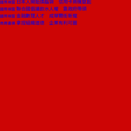
日本人開始換腦袋 信用卡商機竄起
國際視窗
聯合國倡議飲水人權 靠政府帶頭
國際視窗
金融數理人才 成華爾街新寵
國際視窗
拿捏組織道德 企業有利可圖
商周書摘