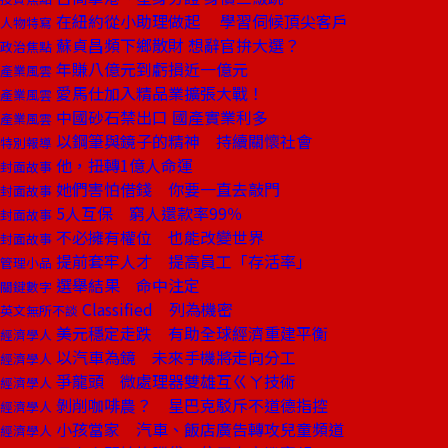
在紐約從小助理做起 學習伺候頂尖客戶
人物特寫
蘇貞昌頻下鄉散財 想辭官拚大選？
政治焦點
年賺八億元到虧損近一億元
產業風雲
愛馬仕加入精品業擴張大戰！
產業風雲
中國砂石禁出口 國產實業利多
產業風雲
以鋼筆與鏡子的精神 持續關懷社會
特別報導
他，扭轉1億人命運
封面故事
她們害怕借錢 你要一直去敲門
封面故事
5人互保 窮人還款率99％
封面故事
不必擁有權位 也能改變世界
封面故事
提前套牢人才 提高員工「存活率」
管理小品
選舉結果 命中注定
關鍵數字
Classified 列為機密
英文無所不談
美元穩定走跌 有助全球經濟重建平衡
經濟學人
以汽車為鏡 未來手機將走向分工
經濟學人
爭龍頭 微處理器雙雄互ㄍㄚ技術
經濟學人
剝削咖啡農？ 星巴克駁斥不道德指控
經濟學人
小孩當家 汽車、飯店廣告轉攻兒童頻道
經濟學人