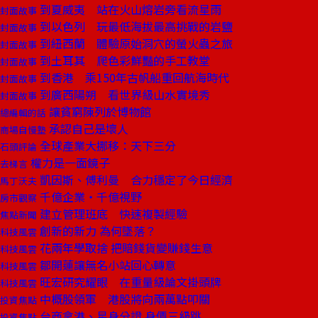
到夏威夷 站在火山熔岩旁看流星雨
封面故事
到以色列 玩最低海拔最高挑戰的岩鹽
封面故事
到紐西蘭 體驗原始洞穴的螢火蟲之旅
封面故事
到土耳其 爬色彩鮮豔的手工教堂
封面故事
到香港 乘150年古帆船重回航海時代
封面故事
到廣西陽朔 看世界級山水實境秀
封面故事
讓貧窮陳列於博物館
總編輯的話
承認自己是壞人
商場自慢塾
全球產業大挪移：天下三分
石頭評論
權力是一面鏡子
去梯言
凱因斯、傅利曼 合力穩定了今日經濟
馬丁沃夫
千億企業‧千億視野
房市觀察
建立管理班底 快速複製經驗
焦點新聞
創新的新力 為何墜落？
科技風雲
花兩年學取捨 把賠錢貨變賺錢生意
科技風雲
鄒開蓮讓無名小站回心轉意
科技風雲
旺宏研究耀眼 在重量級論文掛頭牌
科技風雲
中概股領軍 港股將向兩萬點叩關
投資焦點
台商拿港、星身分證 身價三級跳
投資焦點