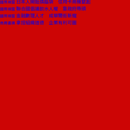
日本人開始換腦袋 信用卡商機竄起
國際視窗
聯合國倡議飲水人權 靠政府帶頭
國際視窗
金融數理人才 成華爾街新寵
國際視窗
拿捏組織道德 企業有利可圖
商周書摘