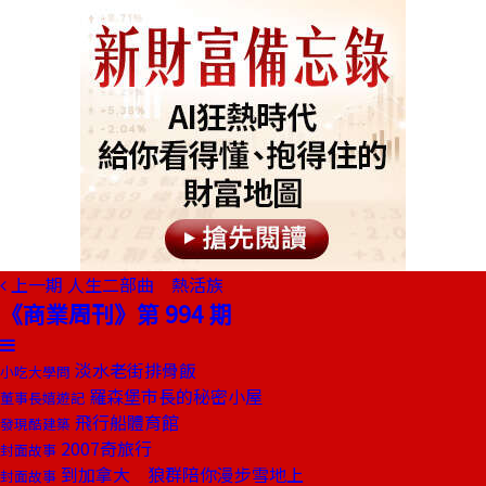
上一期
人生二部曲 熱活族
《商業周刊》第 994 期
淡水老街排骨飯
小吃大學問
羅森堡市長的秘密小屋
董事長嬉遊記
飛行船體育館
發現酷建築
2007奇旅行
封面故事
到加拿大 狼群陪你漫步雪地上
封面故事