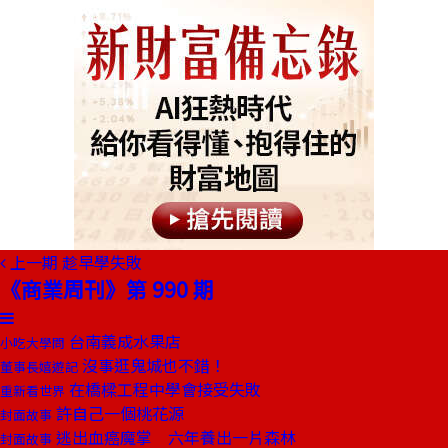
上一期
趁早學失敗
《商業周刊》第 990 期
台南義成水果店
小吃大學問
沒事逛鬼城也不錯！
董事長嬉遊記
在橋樑工程中學會接受失敗
重新看世界
許自己一個桃花源
封面故事
逃出血癌魔掌 六年養出一片森林
封面故事