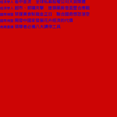
看中金流 全球私募股權公司大買媒體
經濟學人
超市、郵購夾擊 連鎖藥房垂直整合應戰
經濟學人
禁運美食制裁金正日 聯合國奇想恐落空
國際視窗
開發中國家發展花卉經濟的代價
國際視窗
領導者必備八大調停工具
商周書摘