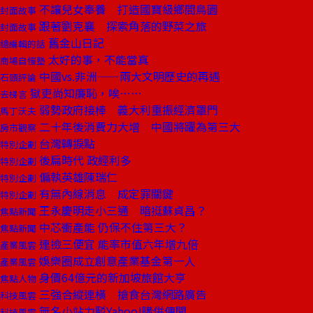
不讓兒女奉養 打造國寶級鄉間鳥園
封面故事
跟著劉克襄 探索角落的野菜之旅
封面故事
舊金山日記
總編輯的話
太好的事，不能當真
商場自慢塾
中國vs.非洲——兩大文明歷史的再遇
石頭評論
獄吏尚知廉恥，唉……
去梯言
弱勢政府接棒 義大利重振經濟罩門
馬丁沃夫
二十年後消費力大增 中國將躍為第三大
房市觀察
台灣轉捩點
特別企劃
後扁時代 政經利多
特別企劃
偏執英雄陳瑞仁
特別企劃
有無內線消息 成定罪關鍵
特別企劃
王永慶明走小三通 暗挺蘇貞昌？
焦點新聞
中芯衝產能 仍保不住第三大？
焦點新聞
連撿三便宜 能率市值六年增九倍
產業風雲
娛樂圈成立創意產業基金第一人
產業風雲
身價64億元的新加坡旅館大亨
焦點人物
三強合縱連橫 搶食台灣網路廣告
科技風雲
無名小站力駁Yahoo!購併傳聞
科技風雲