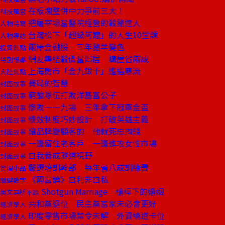
在板塊整併中力爭前三大！
科技風雲
把屠宰場當醫院經營的殺豬達人
人物特寫
台灣松下「超級阿嬤」的人生10堂課
人物專訪
兩岸金融股 三年豬羊變色
投資焦點
網友集結殺價當鄰居 購屋省兩成
特別報導
上海房市「金九銀十」遭遇寒流
大陸焦點
賽局的智慧
封面故事
窮酸隊伍打敗洋基富公子
封面故事
慘敗一一九場 三年拿下冠軍金盃
封面故事
績效制度巧妙設計 打破英雄主義
封面故事
讓品牌變顧客的 他就死忠掏錢
封面故事
一邊留住老客戶 一邊進攻女性市場
封面故事
自我養成隧道視野
封面故事
嚴選培訓幹部 每年省八成訓練費
管理小品
《國富論》自利非自私
關鍵數字
Shotgun Marriage 槍桿下的婚姻
英文無所不談
共和黨退位 民主黨當家未必會更好
經濟學人
印度零售市場禁令未解 外資繞道卡位
經濟學人