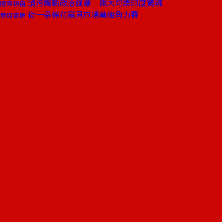
環污觸動政治風暴 兩大可樂印度驚魂
國際視窗
從一朵棉花窺見市場幕後角力賽
商周書摘