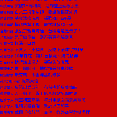
突破3M專利網 迎輝登上面板股王
科技風雲
白文正扮化妝師 要讓僑銀嫁外資
投資焦點
基金汰換洗牌 補強REITs產品
投資焦點
輪漲態勢出現 原物料多頭不死
投資焦點
張汝京親自溝通 台積電還是告了！
台北耳語
兒子做童裝 劉泰英賣老臉走秀
台北耳語
打深一口井
封面故事
不貪大、不獨食 反吃下全球1/2訂單
封面故事
10年打底 躍升台積電、鴻海夥伴
封面故事
捨得讓出權力 突破失敗魔咒
封面故事
員工團圓日 搏感情兼分享經驗
管理小品
最有錢 卻害洋基虧最多
關鍵數字
恍然大悟
英文無所不談
反恐出兵五年 布希挑起反美情結
經濟學人
入不敷出 線上影片網站另闢財源
經濟學人
雙重利空來襲 歐洲車廠面臨景氣寒冬
經濟學人
阻絕以黎戰端 繫於以巴和平
經濟學人
戴爾「換芯門」事件 教外商學危機處理
國際視窗