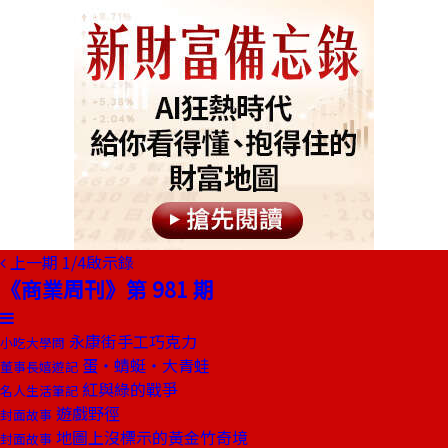
上一期
1/4啟示錄
《商業周刊》第 981 期
永康街手工巧克力
小吃大學問
蛋‧蜻蜓‧大青蛙
董事長嬉遊記
紅與綠的戰爭
名人生活筆記
遊戲野徑
封面故事
地圖上沒標示的黃金竹奇境
封面故事