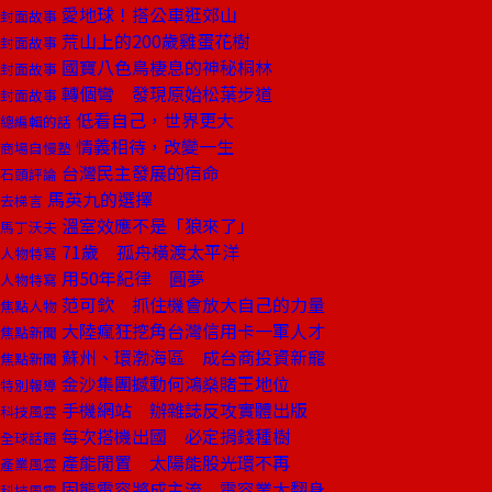
愛地球！搭公車逛郊山
封面故事
荒山上的200歲雞蛋花樹
封面故事
國寶八色鳥棲息的神秘桐林
封面故事
轉個彎 發現原始松葉步道
封面故事
低看自己，世界更大
總編輯的話
情義相待，改變一生
商場自慢塾
台灣民主發展的宿命
石頭評論
馬英九的選擇
去梯言
溫室效應不是「狼來了」
馬丁沃夫
71歲 孤舟橫渡太平洋
人物特寫
用50年紀律 圓夢
人物特寫
范可欽 抓住機會放大自己的力量
焦點人物
大陸瘋狂挖角台灣信用卡一軍人才
焦點新聞
蘇州、環渤海區 成台商投資新寵
焦點新聞
金沙集團撼動何鴻燊賭王地位
特別報導
手機網站 辦雜誌反攻實體出版
科技風雲
每次搭機出國 必定捐錢種樹
全球話題
產能閒置 太陽能股光環不再
產業風雲
固態電容將成主流 電容業大翻身
科技風雲